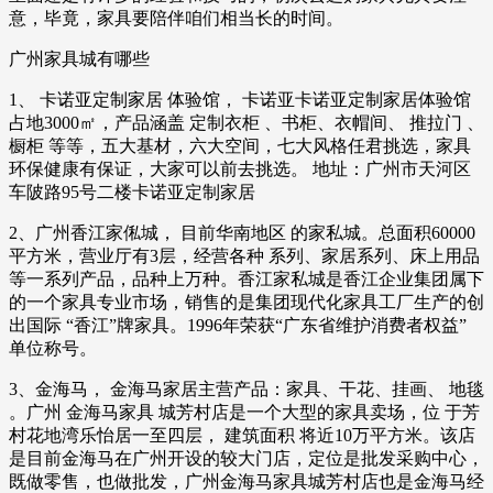
意，毕竟，家具要陪伴咱们相当长的时间。
广州家具城有哪些
1、 卡诺亚定制家居 体验馆， 卡诺亚卡诺亚定制家居体验馆
占地3000㎡，产品涵盖 定制衣柜 、书柜、衣帽间、 推拉门 、
橱柜 等等，五大基材，六大空间，七大风格任君挑选，家具
环保健康有保证，大家可以前去挑选。 地址：广州市天河区
车陂路95号二楼卡诺亚定制家居
2、广州香江家俬城， 目前华南地区 的家私城。总面积60000
平方米，营业厅有3层，经营各种 系列、家居系列、床上用品
等一系列产品，品种上万种。香江家私城是香江企业集团属下
的一个家具专业市场，销售的是集团现代化家具工厂生产的创
出国际 “香江”牌家具。1996年荣获“广东省维护消费者权益”
单位称号。
3、金海马， 金海马家居主营产品：家具、干花、挂画、 地毯
。广州 金海马家具 城芳村店是一个大型的家具卖场，位 于芳
村花地湾乐怡居一至四层， 建筑面积 将近10万平方米。该店
是目前金海马在广州开设的较大门店，定位是批发采购中心，
既做零售，也做批发，广州金海马家具城芳村店也是金海马经