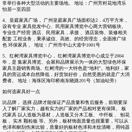
常举行各种大型活动的主要场地。 地址：广州芳村花地湾乐
怡居一至四层
4、皇庭家具广场， 广州皇庭家具广场面积达2．4万平方米，
设有专业 家具批发中心、民用家具博览中心两大营销板块。
专业生产经营 酒店、民用家具，承接 、酒店装饰、装修相关
配套 工程业务，秉承诚信、高效、的经营理念，全面推广绿
色 环保家具 。 地址：广州市中山大道中1001号
5、红树湾家具博览中心， 红树湾家具博览中心成立于2004
年，是 集家具博览、会展和品牌展示为一体的大型绿色环保
家具主题销售商场。红树湾的一大特色是“地利”。地利好，家
具的营运成本自然降低，好货加好价，自然受惠的就是广大消
费者。 地址：海珠区海印桥南东晓路201号（加油站旁）
如何选家具好一点
比品牌， 选择 品牌才能保证产品质量和售后服务，前期要深
入了解厂家实力，越有实力的厂家的产品相对更有保障。 板
式家具 以人造板为基材，人造板又分木工板、 中纤板 、 刨花
板 、实木 颗粒板 等。另外，板材饰面质量也很重要，可以从
色泽和耐刮伤来比较，质量好的板材色泽和木纹清晰，用钝器