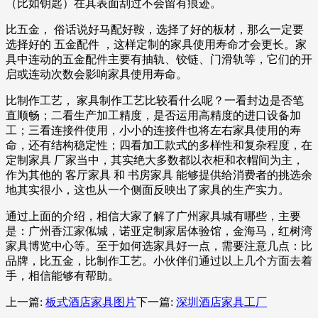
（比如钥匙）在其表面刮过不会留有痕迹。
比五金， 俗话说好马配好鞍，选择了好的板材，那么一定要
选择好的 五金配件 ，这样定制的家具使用寿命才会更长。家
具中连动的五金配件主要有抽轨、铰链、门滑轨等，它们的开
启或连动次数会影响家具使用寿命。
比制作工艺， 家具制作工艺比较看什么呢？一看封边是否笔
直顺畅；二看生产加工精度，是否运用高精度的进口设备加
工；三看连接件使用，小小的连接件也将左右家具使用的寿
命，还有结构稳定性；四看加工款式的多样性和复杂程度，在
定制家具 厂家当中，其实绝大多数都以衣柜和衣帽间为主，
作为其他的 客厅家具 和 书房家具 能够提供给消费者的挑选余
地其实很小，这也从一个侧面反映出了家具的生产实力。
通过上面的介绍，相信大家了解了广州家具城有哪些，主要
是：广州香江家俬城，诺亚定制家居体验馆，金海马，红树湾
家具博览中心等。至于如何选家具好一点，需要注意几点：比
品牌，比五金，比制作工艺。小伙伴们通过以上几个方面去着
手，相信能够有帮助。
上一篇:
板式酒店家具图片
下一篇:
深圳酒店家具工厂