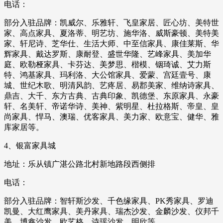
电话：
部分入驻品牌：凯威尔、乐雅轩、飞皇家居、匠心坊、美特世
家、高点家具、夏洛蒂、明艺坊、施华洛、威斯豪顿、美特美
家、轩尼诗、芝华仕、生活大师、中至信家具、康佳莱斯、华
辉家具、戴达罗斯、康耐登、盛世华隆、艺峰家具、美加华
庭、欧勒桠家具、卡芬达、美梦思、楷模、铟琦诚、艾力斯
特、鸿基家具、玛利洛、大公馆家具、爱蒙、宫廷壹号、康
城、世纪木歌、明清风韵、艺疼居、易郡美家、维纳诗家具、
鼎吉、大千、东方古典、古典印象、凯德堡、东原家具、永豪
轩、名美轩、帝诺华诗、美神、紫明星、杜拉格斯、帝皇、皇
尚家具、悍马、澳瑞、优客家具、美力家、欧意宝、健华、雅
库家居等。
4、银富家具城
地址：乐从镇广湛公路北村新地路段西侧排
电话：
部分入驻品牌：智轩斯沙发、千色缘家具、PK秀家具、罗迪
凯曼、大红鹰家具、美丹家具、瑞杰沙发、金麟沙发、仪邦千
美、博鑫沙发、欧艺格、诗瑶沙发、明欣等。