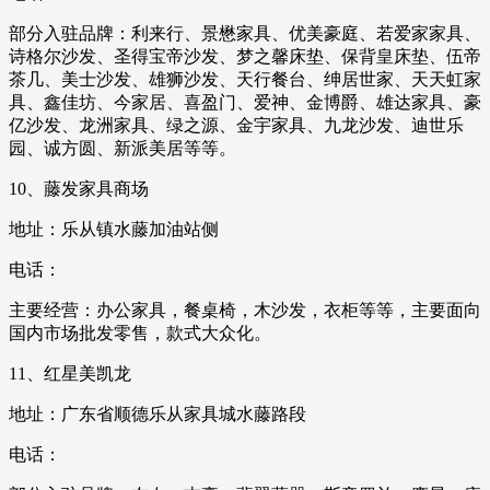
部分入驻品牌：利来行、景懋家具、优美豪庭、若爱家家具、
诗格尔沙发、圣得宝帝沙发、梦之馨床垫、保背皇床垫、伍帝
茶几、美士沙发、雄狮沙发、天行餐台、绅居世家、天天虹家
具、鑫佳坊、今家居、喜盈门、爱神、金博爵、雄达家具、豪
亿沙发、龙洲家具、绿之源、金宇家具、九龙沙发、迪世乐
园、诚方圆、新派美居等等。
10、藤发家具商场
地址：乐从镇水藤加油站侧
电话：
主要经营：办公家具，餐桌椅，木沙发，衣柜等等，主要面向
国内市场批发零售，款式大众化。
11、红星美凯龙
地址：广东省顺德乐从家具城水藤路段
电话：