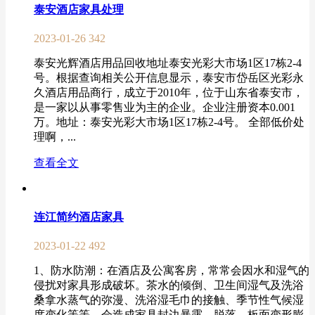
泰安酒店家具处理
2023-01-26
342
泰安光辉酒店用品回收地址泰安光彩大市场1区17栋2-4
号。根据查询相关公开信息显示，泰安市岱岳区光彩永
久酒店用品商行，成立于2010年，位于山东省泰安市，
是一家以从事零售业为主的企业。企业注册资本0.001
万。地址：泰安光彩大市场1区17栋2-4号。 全部低价处
理啊，...
查看全文
连江简约酒店家具
2023-01-22
492
1、防水防潮：在酒店及公寓客房，常常会因水和湿气的
侵扰对家具形成破坏。茶水的倾倒、卫生间湿气及洗浴
桑拿水蒸气的弥漫、洗浴湿毛巾的接触、季节性气候湿
度变化等等，会造成家具封边暴露、脱落、板面变形膨