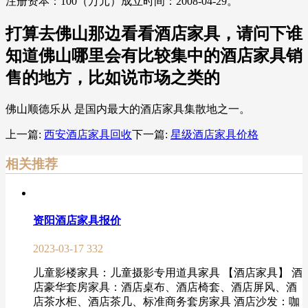
注册资本：100（万元）成立时间：2008-04-29。
打算去佛山那边看看酒店家具，请问下谁
知道佛山哪里会有比较集中的酒店家具销
售的地方，比如说市场之类的
佛山顺德乐从 是国内最大的酒店家具集散地之一。
上一篇:
西安酒店家具回收
下一篇:
星级酒店家具价格
相关推荐
资阳酒店家具报价
2023-03-17
332
儿童影楼家具：儿童摄影专用道具家具 【酒店家具】 酒
店豪华套房家具：酒店桌布、酒店椅套、酒店屏风、酒
店茶水柜、酒店茶几、标准商务套房家具 酒店沙发：咖