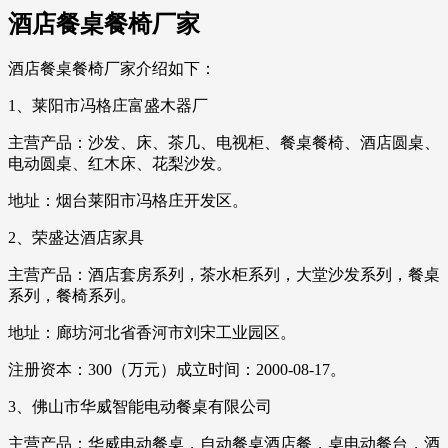
酒店餐桌餐椅厂家
酒店餐桌餐椅厂家介绍如下：
1、莱阳市冯格庄富盛木器厂
主营产品：沙发、床、茶几、电视柜、餐桌餐椅、酒店圆桌、
电动圆桌、红木床、花梨沙发。
地址：烟台莱阳市冯格庄开发区。
2、荣盛达酒店家具
主营产品：酒店套房系列，茶水柜系列，大堂沙发系列，餐桌
系列，餐椅系列。
地址：廊坊河北省香河市刘宋工业园区。
注册资本：300（万元）成立时间：2000-08-17。
3、佛山市华威智能电动餐桌有限公司
主营产品：华威电动餐桌，自动餐桌酒店餐，桌电动餐台，酒