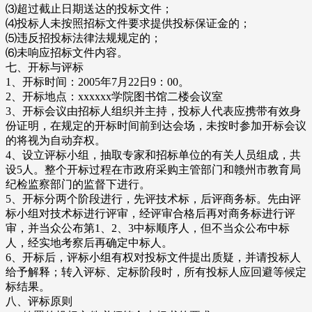
⑶超过截止日期送达的投标文件；
⑷投标人未按照招标文件要求提供投标保证金的；
⑸违反招投标法律法规规定的；
⑹未响应招标文件内容。
七、开标与评标
1、开标时间：2005年7月22日9：00。
2、开标地点：xxxxxx学院图书馆二楼会议室
3、开标会议由招标人组织并主持，投标人代表应携带有效身
份证明，在规定的开标时间前到达会场，未按时参加开标会议
的将视为自动弃权。
4、设立评标小组，抽取专家和招标单位的有关人员组成，共
设5人。整个开标过程在市政府采购主管部门和赣州市教育局
纪检监察部门的监督下进行。
5、开标分两个阶段进行，先评技术标，后评商务标。先由评
标小组对技术标进行评审，经评审合格后再对商务标进行评
审，并当众公布第1、2、3中标顺序人，但不当众公布中标
人，经实地考察后再确定中标人。
6、开标后，评标小组有权对投标文件提出质疑，并请投标人
给予解释；转入评标、定标阶段时，所有投标人应回避等候定
标结果。
八、评标原则