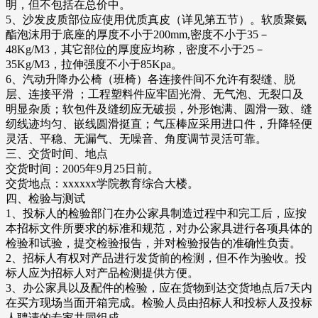
明，但不包括在总价中。
5、沙发皮质部位应使用优质真皮（详见第五节）。软质聚氨
酯泡沫用于底座的厚度不小于200mm,密度不小于35－
48Kg/M3，其它部位的厚度应均称，密度不小于25－
35Kg/M3，拉伸强度不小于85Kpa。
6、汽动升降办公椅（班椅）各连接件间不允许有裂缝、脱
层、连接平滑 ；工程塑料件应牢固光滑、无气泡、无裂口及
明显杂质；软包件及缝纫应无破损，外形饱满、圆滑一致、缝
纫线迹均匀、嵌线圆滑挺直；气压棒应采用进口件，升降轻便
灵活、平稳、无漏气、无噪音、角度调节灵活可靠。
三、交货时间、地点
交货时间：2005年9月25日前。
交货地点：xxxxxx学院教育综合大楼。
四、检验与测试
1、投标人的检验部门在办公家具制造过程中和完工后，应按
本招标文件所要求的标准和规范，对办公家具进行各项具体的
检验和试验，提交检验报告，并对检验报告的准确性负责。
2、招标人有权对产品进行发货前的检测，但不作为验收。投
标人应为招标人对产品检测提供方便。
3、办公家具以及配件的检验，应在货物到达交货地点后7天内
在买方现场当面开箱完成。检验人员由招标人和投标人及投标
人聘请的专家共同组成。