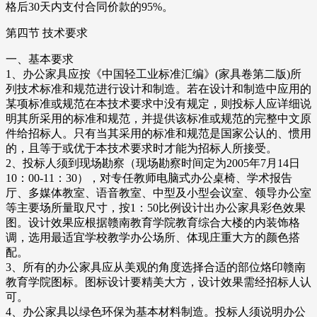
格后30天内支付合同价款的95%。
第四节 技术要求
一、基本要求
1、办公家具应按《中国轻工业标准汇编》(家具卷第二版)所
列技术标准和规范进行设计和制造。若在设计和制造中应用的
某项标准或规范在本技术要求中没有规定，则投标人应详细说
明其所采用的标准和规范，并提供该标准或规范的完整中文原
件给招标人。只有当其采用的标准和规范是国家公认的、惯用
的，且等于或优于本技术要求时才能为招标人所接受。
2、投标人须到现场勘察（现场勘察时间定为2005年7月14日
10：00-11：30），对专任教师电脑式办公桌椅、学术报告
厅、多媒体教室、语音教室、中型及小型会议室、领导办公室
等主要场所量取尺寸，按1：50比例设计出办公家具彩色效果
图。设计效果应根据赣南教育学院教育综合大楼的内装饰格
调，选用最适宜学校教学办公场所、体现庄重大方的颜色搭
配。
3、所有的办公家具应从美观的角度选择合适的部位烙印赣南
教育学院图标。图标设计要精美大方，设计效果需经招标人认
可。
4、办公家具以绿色环保为基本材料制造。投标人须说明办公