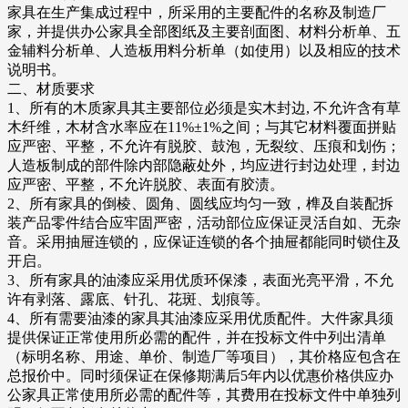
家具在生产集成过程中，所采用的主要配件的名称及制造厂
家，并提供办公家具全部图纸及主要剖面图、材料分析单、五
金辅料分析单、人造板用料分析单（如使用）以及相应的技术
说明书。
二、材质要求
1、所有的木质家具其主要部位必须是实木封边, 不允许含有草
木纤维，木材含水率应在11%±1%之间；与其它材料覆面拼贴
应严密、平整，不允许有脱胶、鼓泡，无裂纹、压痕和划伤；
人造板制成的部件除内部隐蔽处外，均应进行封边处理，封边
应严密、平整，不允许脱胶、表面有胶渍。
2、所有家具的倒棱、圆角、圆线应均匀一致，榫及自装配拆
装产品零件结合应牢固严密，活动部位应保证灵活自如、无杂
音。采用抽屉连锁的，应保证连锁的各个抽屉都能同时锁住及
开启。
3、所有家具的油漆应采用优质环保漆，表面光亮平滑，不允
许有剥落、露底、针孔、花斑、划痕等。
4、所有需要油漆的家具其油漆应采用优质配件。大件家具须
提供保证正常使用所必需的配件，并在投标文件中列出清单
（标明名称、用途、单价、制造厂等项目），其价格应包含在
总报价中。同时须保证在保修期满后5年内以优惠价格供应办
公家具正常使用所必需的配件等，其费用在投标文件中单独列