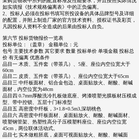
采购货物表中所列的配置标准及性能要求，并且按照实际情况
如实填报《技术规格偏离表》中的正负偏离。
2、投标人必须在投标书填写所投设备的具体品牌型号及详细
的配置，并附上制造厂家的官方技术资料、授权证书及彩页，
凡因投标人资料不全造成的后果由投标人自负。
第六节 投标货物报价一览表
投标单位：（盖章） 金额单位：元
包号 主要技术参数 其它要求 数量 投标单价 单项金额 投标总
价 有无偏离 优惠条件
品目一 木质、五件套（带茶几）、5座、座位内空位宽大于
60cm
品目二 皮质、五件套（带茶几）、座位内空位宽大于65cm
品目三 中纤板面材、铝合金包边、桌面贴放火、耐酸、耐碱
面材，内空位宽为48cm
品目四 0.7mm厚酸洗冷扎板做底座、烤漆喷塑光膜板材压模成
型、带中控锁、五层十门标准型
品目五 高密度中纤板，3×1.8×0.5m3,深胡桃色
品目六 高密度中纤板面材、桌面贴放火、耐酸、耐碱面材、
喷塑钢管架、热塑性高分子压模塑料座位、座位内空位宽
45cm，两位联体活动式。
品目七 实木做粗胚底，桌面可视面贴放火、耐酸、耐碱面