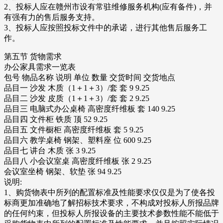
2、投标人应在赣州市设有常驻维修服务机构(应有备件)，并
有强有力的售后服务支持。
3、投标人应按照投标文件中的承诺，进行其他售后服务工
作。
第五节 货物需求
办公家具需求一览表
包号 物品名称 说明 单位 数量 交货时间 交货地点
品目一 沙发 木质（1＋1＋3）/套 套 9 9.25
品目二 沙发 皮质（1＋1＋3）/套 套 2 9.25
品目三 电脑式办公桌椅 高密度纤维板 套 140 9.25
品目四 文件柜 铁质 顶 52 9.25
品目五 文件橱柜 高密度纤维板 套 5 9.25
品目六 教学桌椅 钢架、塑料座 位 600 9.25
品目七 讲台 木质 张 3 9.25
品目八 小会议室桌 高密度纤维板 张 2 9.25
会议室坐椅 钢架、软垫 张 94 9.25
说明:
1、购货物表中所列的配置标准及性能要求仅仅是为了使各投
标商更加准确地了解招标技术要求，不构成对投标人所报品牌
的任何约束，但投标人所报设备的主要技术参数性能不能低于