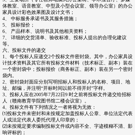
体教室、语音教室、中型及小型会议室、领导办公室）的办公
家具设计彩色效果图及设计文书；
4、 中标服务承诺书及其服务措施；
5、 投标报价；
6、 产品样本、说明书及其他相关资料；
7、 详细的交货清单、验收标准、投标人提出的合理化建议
等。
六、投标文件的递交
1、每个投标人应递交2个投标文件密封袋。其中，办公家具设
计技术资料及其它所有投标文件材料（技术标正、副本）装在
一个密封袋中；投标报价（商务标正、副本）装在另一个密封
袋内。
2、密封袋封面应分别写明招标人和投标人的名称、项目、地
址、邮编，并注明“开标时间以前不得开封”字样。
3、投标人应在2005年7月22日9 时之前将投标文件递交给招标
人（赣南教育学院图书馆二楼会议室）。
4、投标文件有下列情况之一者将视为无效：
⑴投标文件未密封和未按规定加盖投标人公章、单位法定代表
人或法定代表人委托代理人印章的；
⑵未按规定要求编制投标文件或内容不全、字迹模糊不清、影
响评标的；