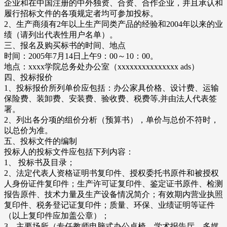
企业和在中国注册的中外独资、合资、合作企业，并且承认和
履行招标文件的各项规定者均可参加投标。
2、生产商须有2年以上生产同类产品的经验和2004年以来的业
绩（请列出代表性用户名单）。
三、报名及购买标书的时间、地点
时间：2005年7月14日上午9：00～10：00。
地点：xxxx学院总务处办公室（xxxxxxxxxxxxxxx ads）
四、投标报价
1、投标报价所列单价应包括：办公家具价格、设计费、运输
保险费、装卸费、安装费、验收费、税费等,并由法人代表签
署。
2、列出各分项的组价分析（预算书），单价与总价不符时，
以总价为准。
五、投标文件的编制
投标人的投标文件应包括下列内容：
1、 投标书及目录；
2、法定代表人资格证明书复印件、授权委托书原件和被授权
人身份证件复印件；生产许可证复印件、鉴定证书原件、检测
报告原件、技术力量及生产设备情况简介；有效期内营业执照
复印件、税务登记证复印件；质量、环保、业绩证明等证件
（以上复印件应加盖公章）；
3、主要场所（专任教师电脑式办公桌椅、学术报告厅、多媒