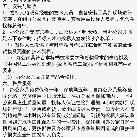
五、安装与验收
1、投标人须派有经验的技术人员，自备安装工具到现场进行
安装，直到办公家具正常使用，其费用由投标人负担，包含在
投标总价中。
2、办公家具安装完毕后，由招标人即时验收。当办公家具满
足以下条件时，招标人才向投标人签发验收合格单：
（1）投标人已提供了与封样相同产品并在合同中签署的全部
货物及完整的技术资料。
（2） 办公家具符合本标书技术要求和货物需求的事项以及
《中国轻工业标准汇编》(家具卷第二版)技术标准和规范中的
要求。
（3） 办公家具应具备产品合格证。
六、售后服务
1、办公家具免费保修一年，保质期五年，自办公家具最终验
收合格、交付使用之日起计算。在办公家具保修期内，一旦办
公家具发生质量问题，投标人保证在接到通知24小时内赶到现
场进行修理、更换或退货，费用由投标人负责。如投标人在接
到通知后24小时内没有答复或处理问题，则视为投标人承认质
量问题并承担由此而发生的一切费用。保修期间办公家具的一
切质量问题，更换部件及办公家具本身质量原因造成的直接经
济损失应全部由投标人负责。