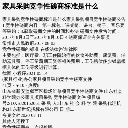
家具采购竞争性磋商标准是什么
家具采购竞争性磋商标准是什么家具采购项目竞争性磋商公告
1.竞争性磋商内容：第一标包：课桌椅、讲台、椅子、音乐凳
等采购；3.获取磋商文件的时间和办法 磋商文件发售时间：
2017年8月3日至2017年8月10日 4.磋商保证金有关事项
常州市人民政府2017-08-03
竞争性磋商的标准-在线法律咨询|律图
主要包括：医疗费、职工住院治疗的伙食补助费、康复费、辅
助器具费、停工留薪期工资等相关费用，工伤赔偿多少钱需根
据具体的工伤等级进行计算。
律图 小程序2021-05-14
(家具行业)办公家具项目采购竞争性磋商文件
41页 · ￥10 · 热度8
山东省新安监狱西区操场维修项目竞争性磋商文件 山东社会
科学院办公家具项目采购 竞争性磋商文件 项目编
号:SDXSJ20152051 采 购 人:山 东 社 会 科 学 院 采购代理机
构:山东新世纪招标有限公司 日 期:...
夸克文档2020-07-11
其他人还搜了
竞争性磋商有二次报价吗