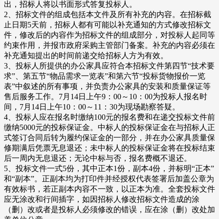
出，招标人将以书面形式答复投标人。
2、招标文件的组成包括本文件及所有补充的内容。在招标截
止日期5天前，招标人都有可能以补充通知的方式修改招标文
件，修改后的内容作为招标文件的组成部分，对投标人起同等
约束作用，并报市政府采购主管部门备案。补充的内容必须在
补充通知提出的时间前递交给招标人方为有效。
3、投标人所提供的办公家具应符合本招标文件第四节“技术要
求”、第五节“物品需求一览表”和第六节“投标货物报价一览
表”中叙述的所有事项，并负责办公家具的安装和质量保证等
售后服务工作。7月14日上午9：00～10：00为投标人报名时
间，7月14日上午10：00～11：30为现场勘察答疑。
4、投标人应在报名时缴纳100元的报名费和在递交投标文件前
缴纳5000元的投标保证金。中标人的投标保证金在与招标人正
式签订合同后转为履约保证金的一部分，并在办公家具质量保
修期满后凭票无息退还；未中标人的投标保证金将在投标结束
后一周内无息退还；无论中标与否，报名费概不退还。
5、投标文件一式5份，其中正本1份，副本4份，并标明“正本”
和“副本”。正副本均为打印件并经授权代表签署后加盖公章为
有效标书，若正副本内容不一致，以正本为准。全套投标文件
应无涂改和行间插字，如因招标人修改招标文件造成的涂
（删）改或者是投标人必须修改的错误，应在涂（删）改处加