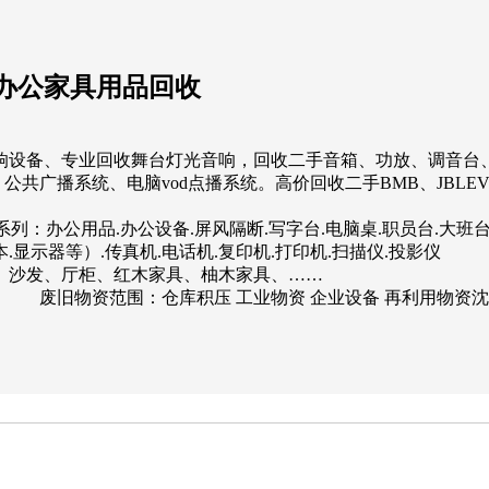
办公家具用品回收
响设备、专业回收舞台灯光音响，回收二手音箱、功放、调音台
统、电脑vod点播系统。高价回收二手BMB、JBLEVQSC、DOD、
用品.办公设备.屏风隔断.写字台.电脑桌.职员台.大班台.职员
记本.显示器等）.传真机.电话机.复印机.打印机.扫描仪.投
、沙发、厅柜、红木家具、柚木家具、……
废旧物资范围：仓库积压 工业物资 企业设备 再利用物资沈