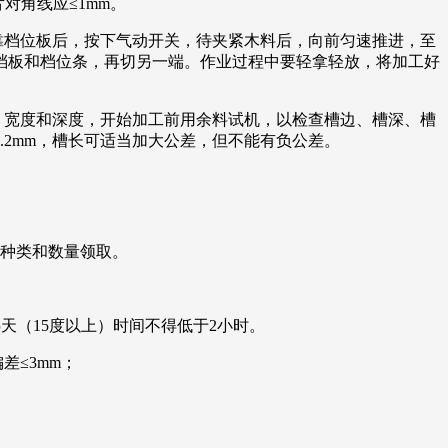
对角线应≤1mm。
靠档位板后，按下气动开关，待夹紧木料后，向前匀速推进，至
档板和档位条，再切另一端。作业过程中要轻拿轻放，将加工好
、宽度和深度，开始加工前用余料试机，以检查槽边、槽深、槽
2mm，槽长可适当加大公差，但不能有负公差。
皮种类和数量领取。
天（15度以上）时间不得低于2小时。
差≤3mm；