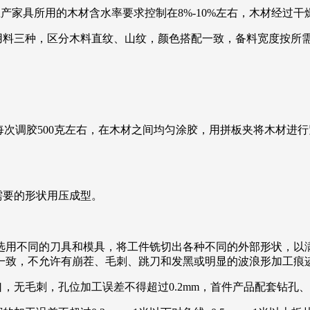
生产家具所用的木材含水率要求控制在8%-10%左右，木材经过
暗用料三种，区分木料直纹、山纹，颜色搭配一致，备料宽度按所
克），每次调胶500克左右，在木材之间均匀涂胶，用拼板夹将木
需要的形状用压成型。
过选用不同的刀具和模具，将工件铣切出各种不同的外部形状，
一致，不允许有崩茬、毛刺、跳刀和发黑或明显的波浪形加工痕
口，无毛刺，孔位加工误差不得超过0.2mm，首件产品配套钻孔