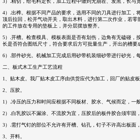
3）.精切，给毛料定长，加工过程中做到无崩茬、发黑，长与宽的加
4）.出榫。根据不同产品的要求，选用不同的刀具进行加工
顶后拉回，松开气动开关，取出木料，进行第二次作业，若零
的工件放在专用的垫板上，并分层摆放整齐。
5）.开槽。检查模具、模板表面是否有划伤，边角有无磕碰
长是否符合图纸尺寸，符合要求后方可批量生产，开出的槽要成
6）.部件砂光。机械加工完成后用砂带机装细砂带进行砂光，每
二、板式木工生产工艺流程
1、贴木皮。我厂贴木皮工序由供货应代为加工，回厂的贴皮
2、压胶。
1）.冷压的压力和时间应根据不同板材、胶水、气候而定，一般
2）.白乳胶以不漏涂、不流胶为宜，压胶后的板件胶合须牢固
3）.需打气钉的部位不允许有开槽、钻孔，钉子不许高出板面
3、开料。