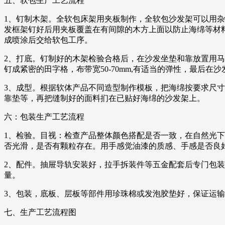
五、软包生产工艺流程
1、钉制木架。全软包床架用夹板制作，全软包沙发架可以用杂
发框架钉好后用夹板覆盖在有间隙的木方上面以防止海绵等材
成喷涂后交给软包工序。
2、打底。钉制好的木架检验合格后，在沙发坐垫和靠放置用马
钉成紧密的田字格，布带宽50-70mm,有适当的弹性，最后在
3、成型。根据软体产品不同造型制作模板，把海绵按要求尺
靠垫等，再把缝制好的面料扪在已贴好海绵的沙发架上。
六：包装生产工艺流程
1、检验。目视：检查产品整体颜色搭配是否一致，在自然光
否光滑，是否有颗粒存在。用手感觉油漆的质感、手感是否良
2、配件。抽屉导轨安装好，拉手拆装件等五金配套后专门包
量。
3、包装，底板、层板等部件用珍珠棉或发泡胶垫好，保证运
七、生产工艺流程图