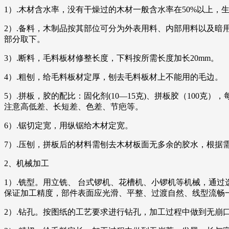
1）.木材含水率，没有干燥过的木材一般含水率在50%以上，
2）.备料，木制品按其部位可分为外表用料、内部用料以及
部分取下。
3）.断料，毛料板材修整长度，下料按所需长度加长20mm。
4）.粗刨，给毛料板材定厚，刨去毛料板材上不能用的毛边。
5）.拼板，胶的配比：固化剂(10—15克)、拼板胶（100
注意高低差、长短差、色差、节疤等。
6）.锯切定宽，用纵锯给木材定宽。
7）.压刨，拼板后的材料需刨去木材板面无多余的胶水，根据
2、机械加工
1）.铣型。用立铣、 台式锣机、花槽机、小锣机等机械，通
保证加工精度，部件表面应光滑、平整、过渡自然、线型流畅
2）.钻孔。按图纸的工艺要求进行钻孔，加工过程中做到无崩