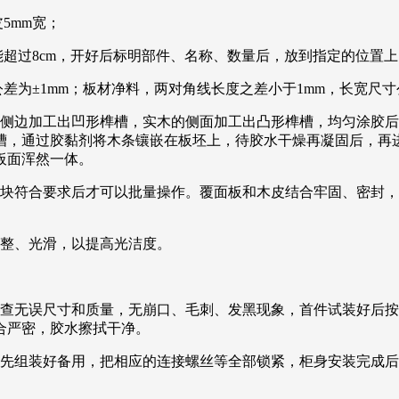
5mm宽；
能超过8cm，开好后标明部件、名称、数量后，放到指定的位置上
差为±1mm；板材净料，两对角线长度之差小于1mm，长宽尺寸公差
的侧边加工出凹形榫槽，实木的侧面加工出凸形榫槽，均匀涂胶
槽，通过胶黏剂将木条镶嵌在板坯上，待胶水干燥再凝固后，再
板面浑然一体。
两块符合要求后才可以批量操作。覆面板和木皮结合牢固、密封
平整、光滑，以提高光洁度。
检查无误尺寸和质量，无崩口、毛刺、发黑现象，首件试装好后
合严密，胶水擦拭干净。
件先组装好备用，把相应的连接螺丝等全部锁紧，柜身安装完成