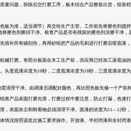
无质量问题，拆除后交打磨工序，板木结合产品整装出货，组装
以色板为准，适当调节）再交给生产主管。工作前先将擦色剂搅
地将擦色剂擦拭干净。检查产品是否有残留的擦色剂没擦干净，
品先填补所有碰刮伤，再用砂纸把产品的毛刺进行打磨后喷底漆
用机械打磨。有部分板面在木工生产前，供应商已经加工滚底油
头度底漆浓度为16秒，二度底漆浓度为18秒，三度底漆浓度为
染物需清理干净。由调漆员调配好颜色，再比照色板先修一个产前
#砂纸将产品表面打磨光滑，打磨过程中要注意，防止打漏，色漆
滑，表面灰尘和附着物必须清理干净。面漆的浓度为11—12秒
具体情况按照该批次施工要求操作。开放漆、半封闭漆和全封闭