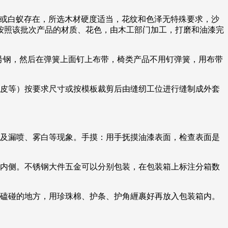
活虫或白蚁存在，所选木材硬度适当，花纹和色泽无特殊要求，沙
按照该批次产品的材质、花色，由木工部门加工，打磨和油漆完
0号钢，然后在弹簧上面钉上布带，椅类产品不用钉弹簧，用布带
真皮等）按要求尺寸或按模板裁剪后由缝纫工位进行缝制成外套
以及漏喷、雾白等现象。手摸：用手抚摸油漆表面，检查表面是
品内侧。不锈钢大件五金可以分别包装，在包装箱上标注分箱数
易磕碰的地方，用珍珠棉、护条、护角緾裹好再放入包装箱内。