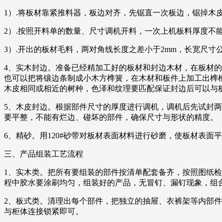
1）.将板材靠紧推料器，板边对齐，先锯直一次板边，锯掉木皮
2）.按照开料单的数量、尺寸调机开料，一次上机板料厚度不
3）.开出的板材毛料，两对角线长度之差小于2mm，长宽尺寸公
4、实木封边。准备已经精加工好的板材和封边木材，在板材
也可以把将镶边条制成小木方榫簧，在木材和板件上加工出榫
木皮相同或相近的树种，色泽和纹理要匹配保证封边后可以与
5、木皮封边。根据部件尺寸的厚度进行调机，调机后先试封
要平整，不能有烂边、碰坏的部件，确保尺寸与形状的精度。
6、精砂。用120#砂带对板材表面材料进行砂磨，使板材表面
三、产品组装工艺流程
1、实木类。把所有要组装的部件按清单配套备齐，按照图纸
程中胶水要涂刷均匀，组装好的产品，无冒钉、漏钉现象，组
2、板式类。清理出每个部件，把独立的抽屉、衣裤架等内部
与柜体连接锁紧即可。