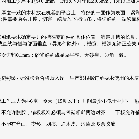
工误差不超过0.2mm，1米以下对角线≤0.5mm，1米以上板片
，将厚度一致的木料放在机器的平台上，将好的一面作为表面，紧
部件需要两头开榫，切完一端后放下档位条，将切好的一端紧靠
，按图纸要求确定要开的槽在零部件的具体位置，清楚开槽的长度
直线与侧与部面垂直（异形件除外），槽宽、槽深允许正公关0.
次进料0.1mm；砂光好的成品应平整、无砂痕、边角一致。
板按照我司标准检验合格后入库，生产部根据订单要求使用的木
工作压力为4-6吨，冷天（15度以下）时间最少不低于4小时，热
，不允许脱胶，铺板板料必须与骨架相邻两边对齐，上下板允许偏
，不能有弯曲、变形、划痕、烂木皮、污渍及多余胶液。