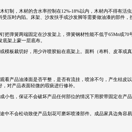
木钉制，木材的含水率控制在12%-18%以内，木材内不得有
料受压时内陷。床架、沙发扶手或沙发脚等需要做油漆的部件，
钉把弹簧两端固定在沙发架上，弹簧钢材性能不低于65Mn或7
沙发底架上蒙一层底布。
寸或模板裁切好，用少许喷胶贴在底架上。面料（布料、皮革或
下观看产品油漆面是否平整，是否有流挂，喷涂不匀，产生桔皮
好，对产品表面轻微的瑕疵进行修补。
装成小包，保证不会破坏产品任何部位的情况下用胶带固定在产
输途中不会松动致使产品划花可磨坏喷漆部件。成品家具边角容