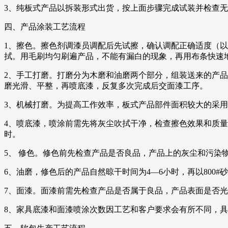
3、纯板式产品以拆装形式出货，按上面步骤完成试装并检查
四、产品涂装工艺流程
1、擦色。擦色剂调漆员调配后先试擦，确认调配正确适度（
拭。用毛刷均匀刷遍产品，不能有漏白的现象，再用布条快速
2、手工打磨。打磨分为木磨和油磨两个部分，组装送来的产
磨光滑、平整，再喷底漆，反复多次完成后交面漆工序。
3、机械打磨。为提高工作效率，板式产品部件面积较大的采
4、喷底漆，喷涂前需先将灰尘吹拭干净，检查擦色效果和质量。
时。
5、 修色。修色前先检查产品是否良品，产品上的灰尘和污
6、油磨，修色后的产品自然晾干时间为4—6小时，再以800
7、面漆。面漆前需先检查产品是否属于良品，产品表面是否光
8、家具底漆和面漆喷涂次数因工艺和客户要求会有所不同，