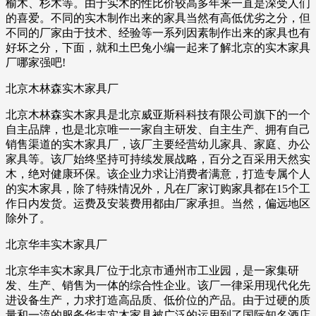
榆木、杉木等。由于实木的性比价较高多年来一直是深受人们
的喜爱。不同的实木制作出来的家具当然有高低优劣之分，但
不同的厂家由于技术、经验等一系列因素制作出来的家具也有
好坏之分，下面，就和土巴兔小编一起来了解北京的实木家具
厂哪家强吧!
北京木林森实木家具厂
北京木林森实木家具是北京威亚斯科科技有限公司旗下的一个
自主品牌，也是北京唯一一家自主研发、自主生产、拥有自己
销售渠道的实木家具厂，该厂主要经营幼儿家具、家庭、办公
家具等。该厂始终坚持可持续发展战略，百分之百采用天然实
木，绝对健康环保。该企业力求让消费者满意，打造专属个人
的实木家具，除了特殊情况外，凡在厂家订购家具都在15个工
作日内发货。运费及安装费用都由厂家承担。当然，偏远地区
除外了。
北京华丰实木家具厂
北京华丰实木家具厂位于北京市通州市工业园，是一家集研
发、生产、销售为一体的综合性企业。该厂一律采用现代化先
进设备生产，力求打造高品质、低价位的产品。由于过硬的质
量和一流的服务华丰实木家具被广泛的运用到了国际知名酒店