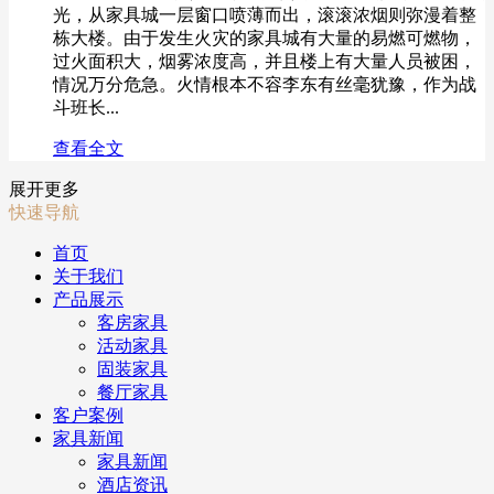
光，从家具城一层窗口喷薄而出，滚滚浓烟则弥漫着整
栋大楼。由于发生火灾的家具城有大量的易燃可燃物，
过火面积大，烟雾浓度高，并且楼上有大量人员被困，
情况万分危急。火情根本不容李东有丝毫犹豫，作为战
斗班长...
查看全文
展开更多
快速导航
首页
关于我们
产品展示
客房家具
活动家具
固装家具
餐厅家具
客户案例
家具新闻
家具新闻
酒店资讯