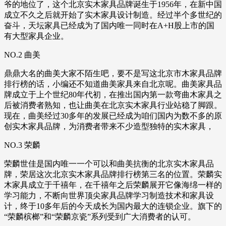
爷的地位了，这个北京实木家具品牌诞生于1956年，在新中国
成立不久之后就开始了实木家具设计制造。经过半个多世纪的
奋斗，天坛家具已经成为了国内唯一同时在A+H股上市的国
有大型家具企业。
NO.2 曲美
鼎鼎大名的曲美大家不陌生吧，要不是写这北京市木家具品牌
排行榜的话，小编还不知道曲美家具来自北京呢。曲美家具品
牌成立于上个世纪80年代初，在推出国内第一款弯曲木家具之
后被消费者熟知，也让曲美在北京实木家具行业站稳了脚跟。
现在，曲美经过30多年的发展已经成为咱们国内为数不多的原
创实木家具品牌，为消费者带来不少造型独特的实木家具，
NO.3 荣麟
荣麟世佳是国内唯一一个可以和曲美抗衡的北京实木家具品
牌，荣居这次北京实木家具品牌排行榜第三名的位置。荣麟实
木家具成立于千禧年，在千禧年之后荣麟展开它像海绵一样的
学习能力，不断向世界顶尖家具品牌学习制造技术和家具设
计，终于10多年后的今天成长为国内最大的连锁企业。旗下的
“荣麟槟榔”和“荣麟京瓷”系列受到广大消费者的认可。