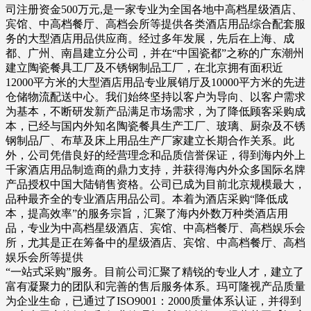
司注册资金500万元,是一家专业为全国各地中高档星级酒店、
宾馆、中高档餐厅、高档会所等提供各类酒店用品综合配套服
务的大型酒店用品供应商。经过多年发展，先后在上海、成
都、广州、南昌建立分公司，并在“中国瓷都”之称的广东潮州
建立陶瓷餐具工厂及不锈钢制品工厂，在北京拥有面积近
12000平方米的大型酒店用品专业展销厅及10000平方米的先进
仓储物流配送中心。我们始终坚持以客户为导向、以客户需求
为基本，不断研发新产品满足市场需求，为了降低顾客采购成
本，已经与国内外知名陶瓷餐具生产工厂、玻璃、厨杂及不锈
钢制品厂、布草及床上用品生产厂家建立长期合作关系。此
外，公司凭借良好的经营理念和品质信誉保证，得到海内外上
千家酒店用品制造商的鼎力支持，并获得海内外众多国际名牌
产品授权中国大陆销售资格。公司已成为目前北京规模最大，
品种最齐全的专业酒店用品公司。本着为酒店采购“降低成
本，提高效率”的服务宗旨，汇聚了海内外数万种类酒店用
品，专业为中高档星级酒店、宾馆、中高档餐厅、高档娱乐会
所，尤其是正在筹备中的星级酒店、宾馆、中高档餐厅、高档
娱乐会所等提供
“一站式采购”服务。目前公司汇聚了精锐的专业人才，建立了
富有凝聚力的团队和完善的售后服务体系。玛可隆视产品质量
为企业生命，已通过了ISO9001：2000质量体系认证，并得到