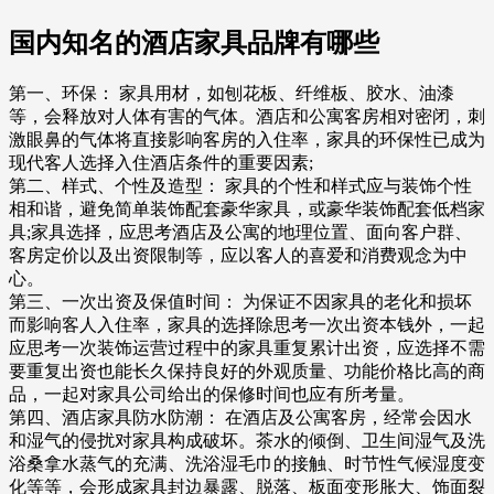
国内知名的酒店家具品牌有哪些
第一、环保： 家具用材，如刨花板、纤维板、胶水、油漆
等，会释放对人体有害的气体。酒店和公寓客房相对密闭，刺
激眼鼻的气体将直接影响客房的入住率，家具的环保性已成为
现代客人选择入住酒店条件的重要因素;
第二、样式、个性及造型： 家具的个性和样式应与装饰个性
相和谐，避免简单装饰配套豪华家具，或豪华装饰配套低档家
具;家具选择，应思考酒店及公寓的地理位置、面向客户群、
客房定价以及出资限制等，应以客人的喜爱和消费观念为中
心。
第三、一次出资及保值时间： 为保证不因家具的老化和损坏
而影响客人入住率，家具的选择除思考一次出资本钱外，一起
应思考一次装饰运营过程中的家具重复累计出资，应选择不需
要重复出资也能长久保持良好的外观质量、功能价格比高的商
品，一起对家具公司给出的保修时间也应有所考量。
第四、酒店家具防水防潮： 在酒店及公寓客房，经常会因水
和湿气的侵扰对家具构成破坏。茶水的倾倒、卫生间湿气及洗
浴桑拿水蒸气的充满、洗浴湿毛巾的接触、时节性气候湿度变
化等等，会形成家具封边暴露、脱落、板面变形胀大、饰面裂