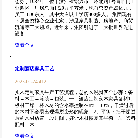
创办于1984年，位于浙江省绍兴市二环北路1号喜临门工
业园区。厂房总面积20万平方米，现有总资产20亿元，
员工1800余人，其中大专以上学历400多人。 集团现有
下属全资核心企业七家，涉足家具制造、房地产、商贸
流通等三大领域。近年来，集团引进了一大批世界先进
设备，...
查看全文
定制酒店家具工艺
2023-01-24
412
实木定制家具生产工艺流程，总的来说就四个步骤：备
料→木工→涂装→包装。一、酒店定制实木家具备料1、
板材干燥：将木材的含水率控制在8%—10%，干燥过后
的木材不容易出现爆裂变形的现象；2、平衡：把干燥过
后的木材放置一段时间，好让木材恢复其平衡；3、选料
配料：木...
查看全文