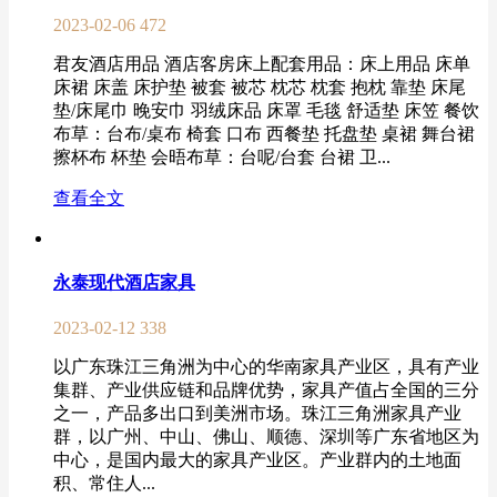
2023-02-06
472
君友酒店用品 酒店客房床上配套用品：床上用品 床单
床裙 床盖 床护垫 被套 被芯 枕芯 枕套 抱枕 靠垫 床尾
垫/床尾巾 晚安巾 羽绒床品 床罩 毛毯 舒适垫 床笠 餐饮
布草：台布/桌布 椅套 口布 西餐垫 托盘垫 桌裙 舞台裙
擦杯布 杯垫 会晤布草：台呢/台套 台裙 卫...
查看全文
永泰现代酒店家具
2023-02-12
338
以广东珠江三角洲为中心的华南家具产业区，具有产业
集群、产业供应链和品牌优势，家具产值占全国的三分
之一，产品多出口到美洲市场。珠江三角洲家具产业
群，以广州、中山、佛山、顺德、深圳等广东省地区为
中心，是国内最大的家具产业区。产业群内的土地面
积、常住人...