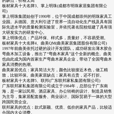
的缺点：价格太高
板材家具十大名牌3、掌上明珠(成都市明珠家居集团有限公
司)
掌上明珠集团始创于1990年，位于中国成都崇州的明珠家具工
业园。从德国、意大利引进了世界一流自动化生产线及具有国
际先进水平的质量检测实验室，并依托著名院校组建了具有强
大研发实力的研发中心。
掌上明珠优点：产品环保、样式多，质量好，不容易受潮。
板材家具十大名牌4、曲美QM(曲美家居集团股份有限公司)
1997年前曲美依托过硬的设计开发团队，成功研发出薄木胶合
弯曲木加工设备，推出了“弯曲木家具”这个全新的概念。曲美
也由此成为国内首家生产弯曲木家具企业，带动了全国弯曲木
家具消费的热潮。
曲美家居优点：家具简洁大方，颜色比较接近木色，做工精
致，比较环保。曲美家居缺点：家具有点贵，还不打折。
板材家具十大名牌5、联邦(广东联邦家私集团有限公司)
广东联邦家私集团有限公司成立于1984年，总部位于广东南
海，是一家以民用、酒店家具、办公转椅的设计、制造及销售
为主导，集家居配套服务、商业设计、国际贸易于一体的大型
跨国民营企业。
联邦家具的优点：款式新颖、优质、低价的家具产品，比较适
合国内大众消费。