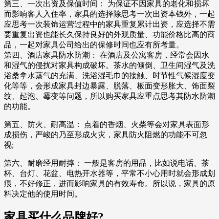
第三、一次出资及保值时间： 为保证不因家具的老化和损坏
而影响客人入住率，家具的选择除思考一次出资本钱外，一起
应思考一次装饰运营过程中的家具重复累计出资，应选择不需
要重复出资也能长久保持良好的外观质量、功能价格比高的商
品，一起对家具公司给出的保修时间也应有所考量。
第四、酒店家具防水防潮： 在酒店及公寓客房，经常会因水
和湿气的侵扰对家具构成破坏。茶水的倾倒、卫生间湿气及洗
浴桑拿水蒸气的充满、洗浴湿毛巾的接触、时节性气候湿度变
化等等，会形成家具封边暴露、脱落、板面变形胀大、饰面裂
纹、起泡、霉变等问题，所以购买家具应重点思考其防水防潮
的功能。
第五、防火、耐高温： 点着的香烟、火柴等会对家具表面形
成损伤，严峻的乃至形成火灾，家具防火阻燃的功能不可忽
视;
第六、耐磨经用耐摔： 一般是客房的用品，比如说电话、茶
杯、台灯、花盆、电热开水器等，平常不小心用时就会形成划
痕，不好修正，进而影响家具的有效寿命。所以说，家具的原
料决定他的使用时间。
家具买什么品牌好?