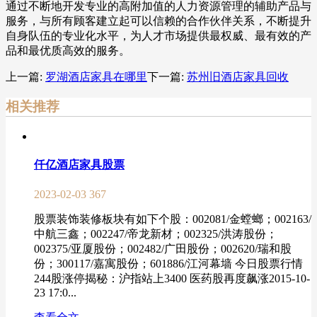
通过不断地开发专业的高附加值的人力资源管理的辅助产品与
服务，与所有顾客建立起可以信赖的合作伙伴关系，不断提升
自身队伍的专业化水平，为人才市场提供最权威、最有效的产
品和最优质高效的服务。
上一篇:
罗湖酒店家具在哪里
下一篇:
苏州旧酒店家具回收
相关推荐
仟亿酒店家具股票
2023-02-03
367
股票装饰装修板块有如下个股：002081/金螳螂；002163/
中航三鑫；002247/帝龙新材；002325/洪涛股份；
002375/亚厦股份；002482/广田股份；002620/瑞和股
份；300117/嘉寓股份；601886/江河幕墙 今日股票行情
244股涨停揭秘：沪指站上3400 医药股再度飙涨2015-10-
23 17:0...