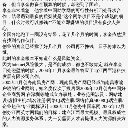
备，但当李奎做资金预算的时候，却碰到了困难。
李奎非常着急，他拿着中国助学网的可行性分析四处寻求合
作，结果遇到最多的质疑就是“这个网络项目不是个成熟的项
目，什么时候可以赚钱?”不能立即赚钱的项目没有多少人关
心。
全国各地跑了一圈没有结果，花了几个月的时间，李奎依然没
有找到合作伙伴。
创业的资金已经撑了好几个月，公司再不挣钱，日子将难以为
继。
此时的李奎根本不知道什么是风险资金。
因为Internet风险很大，是否能成功，都也不敢肯定 就在李奎
四处碰壁的时候，2004年11月李奎最终答应了与江西巨港科技
发展有限公司合作。
2005年1月创办南昌房产网，现南昌房产网已经成为南昌家喻
户晓的行业网站，知名度仅次于搜房网2006年12月创办中国好
企业商贸网 在深圳等地成立办事处，业务范围涉及：网站建
设/虚拟主机/域名注册/网络电话注册/网络传真/4008电话注册/
企业短信/专业商标设计 2006年11月创办中国车网 2006年12月
创办江西英才网我们的目标：建立江西最大规模、最具权威性
的人力资源服务体系，为一切需要人才者提供人力资源解决方
案。