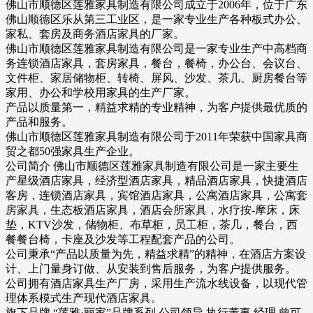
佛山市顺德区莲雅家具制造有限公司成立于2006年，位于广东
佛山顺德区乐从第三工业区，是一家专业生产各种板式办公、
家私、套房及商务酒店家具的厂家。
佛山市顺德区莲雅家具制造有限公司是一家专业生产中高档商
务连锁酒店家具，套房家具，餐台，餐椅，办公台、会议台、
文件柜、家居储物柜、转椅、屏风、沙发、茶几、厨房餐台等
家用、办公和学校用家具的生产厂家。
产品以质量第一，精益求精的专业精神，为客户提供最优质的
产品和服务。
佛山市顺德区莲雅家具制造有限公司于2011年荣获中国家具商
贸之都50强家具生产企业。
公司简介 佛山市顺德区莲雅家具制造有限公司是一家主要生
产星级酒店家具，经济型酒店家具，精品酒店家具，快捷酒店
客房，连锁酒店家具，宾馆酒店家具，公寓酒店家具，公寓套
房家具，生态板酒店家具，酒店会所家具，水疗按-摩床，床
垫，KTV沙发，储物柜、布草柜，员工柜，茶几，餐台，西
餐餐台椅，卡座及沙发等工程配套产品的公司。
公司秉承“产品以质量为先，精益求精”的精神，在酒店方案设
计、上门量身订做、从安装到售后服务，为客户提供服务。
公司拥有酒店家具生产厂房，采用生产流水线设备，以现代管
理体系模式生产现代酒店家具。
旗下品牌 “莲雅·丽家”品牌系列 公司领导 执行董事,经理 曾可