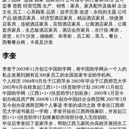
监事 曾甦 经营范围 生产、销售：家具、家具配件及板材 企业
文化 员工：心系顾客 品质：追求完美 改进：永恒的主题 公司
产品 级酒店家具，经济型酒店家具，精品酒店家具，快捷酒
店客房，连锁酒店家具，宾馆酒店家具，公寓酒店家具，公寓
套房家具，生态板酒店家具，酒店会所家具，水疗按-摩床，
床垫，KTV沙发，储物柜、布草柜，员工柜，茶几，餐台，
西餐餐台椅，卡座及沙发
李奎
李奎于2003年11月创立中国助学网，将中国助学网从一个人的
私企发展到拥有近300多员工的全国首家专业助学机构。
个人经历 1984年9月生于江西萍乡 2003年毕业于江西师范大学
2002年6月在校发起江西1+1+1扶贫助学计划 2003年11月创立
中国助学网（江西1+1+1扶贫助学计划前身） 2005年1月至今
创办南昌房产网 2006年11月创办中国好企业商贸网 2007年3月
至今创办亚洲商贸网个人事迹 李奎的成功之路 李奎在江西师
范大学读书最后一学期，李奎开始在江西商报兼职，并发起江
西1+1+1扶贫助学计划将兼职所得部分收入无偿捐助。
毕业后李奎回了老家萍乡，帮助江西几家民办高校开展招生工