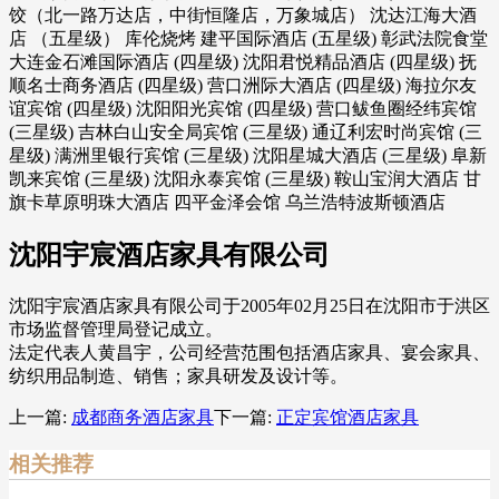
饺（北一路万达店，中街恒隆店，万象城店） 沈达江海大酒
店 （五星级） 库伦烧烤 建平国际酒店 (五星级) 彰武法院食堂
大连金石滩国际酒店 (四星级) 沈阳君悦精品酒店 (四星级) 抚
顺名士商务酒店 (四星级) 营口洲际大酒店 (四星级) 海拉尔友
谊宾馆 (四星级) 沈阳阳光宾馆 (四星级) 营口鲅鱼圈经纬宾馆
(三星级) 吉林白山安全局宾馆 (三星级) 通辽利宏时尚宾馆 (三
星级) 满洲里银行宾馆 (三星级) 沈阳星城大酒店 (三星级) 阜新
凯来宾馆 (三星级) 沈阳永泰宾馆 (三星级) 鞍山宝润大酒店 甘
旗卡草原明珠大酒店 四平金泽会馆 乌兰浩特波斯顿酒店
沈阳宇宸酒店家具有限公司
沈阳宇宸酒店家具有限公司于2005年02月25日在沈阳市于洪区
市场监督管理局登记成立。
法定代表人黄昌宇，公司经营范围包括酒店家具、宴会家具、
纺织用品制造、销售；家具研发及设计等。
上一篇:
成都商务酒店家具
下一篇:
正定宾馆酒店家具
相关推荐