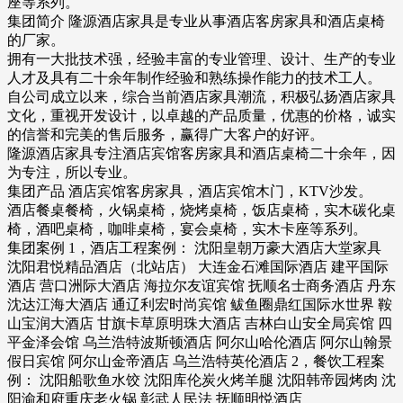
座等系列。
集团简介 隆源酒店家具是专业从事酒店客房家具和酒店桌椅
的厂家。
拥有一大批技术强，经验丰富的专业管理、设计、生产的专业
人才及具有二十余年制作经验和熟练操作能力的技术工人。
自公司成立以来，综合当前酒店家具潮流，积极弘扬酒店家具
文化，重视开发设计，以卓越的产品质量，优惠的价格，诚实
的信誉和完美的售后服务，赢得广大客户的好评。
隆源酒店家具专注酒店宾馆客房家具和酒店桌椅二十余年，因
为专注，所以专业。
集团产品 酒店宾馆客房家具，酒店宾馆木门，KTV沙发。
酒店餐桌餐椅，火锅桌椅，烧烤桌椅，饭店桌椅，实木碳化桌
椅，酒吧桌椅，咖啡桌椅，宴会桌椅，实木卡座等系列。
集团案例 1，酒店工程案例： 沈阳皇朝万豪大酒店大堂家具
沈阳君悦精品酒店（北站店） 大连金石滩国际酒店 建平国际
酒店 营口洲际大酒店 海拉尔友谊宾馆 抚顺名士商务酒店 丹东
沈达江海大酒店 通辽利宏时尚宾馆 鲅鱼圈鼎红国际水世界 鞍
山宝润大酒店 甘旗卡草原明珠大酒店 吉林白山安全局宾馆 四
平金泽会馆 乌兰浩特波斯顿酒店 阿尔山哈伦酒店 阿尔山翰景
假日宾馆 阿尔山金帝酒店 乌兰浩特英伦酒店 2，餐饮工程案
例： 沈阳船歌鱼水饺 沈阳库伦炭火烤羊腿 沈阳韩帝园烤肉 沈
阳渝和府重庆老火锅 彰武人民法 抚顺明悦酒店