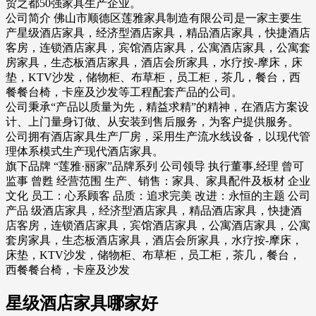
贸之都50强家具生产企业。
公司简介 佛山市顺德区莲雅家具制造有限公司是一家主要生
产星级酒店家具，经济型酒店家具，精品酒店家具，快捷酒店
客房，连锁酒店家具，宾馆酒店家具，公寓酒店家具，公寓套
房家具，生态板酒店家具，酒店会所家具，水疗按-摩床，床
垫，KTV沙发，储物柜、布草柜，员工柜，茶几，餐台，西
餐餐台椅，卡座及沙发等工程配套产品的公司。
公司秉承“产品以质量为先，精益求精”的精神，在酒店方案设
计、上门量身订做、从安装到售后服务，为客户提供服务。
公司拥有酒店家具生产厂房，采用生产流水线设备，以现代管
理体系模式生产现代酒店家具。
旗下品牌 “莲雅·丽家”品牌系列 公司领导 执行董事,经理 曾可
监事 曾甦 经营范围 生产、销售：家具、家具配件及板材 企业
文化 员工：心系顾客 品质：追求完美 改进：永恒的主题 公司
产品 级酒店家具，经济型酒店家具，精品酒店家具，快捷酒
店客房，连锁酒店家具，宾馆酒店家具，公寓酒店家具，公寓
套房家具，生态板酒店家具，酒店会所家具，水疗按-摩床，
床垫，KTV沙发，储物柜、布草柜，员工柜，茶几，餐台，
西餐餐台椅，卡座及沙发
星级酒店家具哪家好