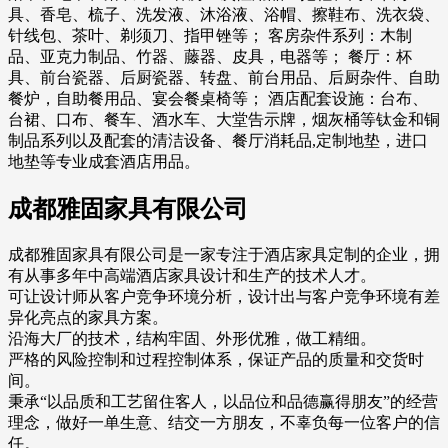
具、香皂、梳子、洗发液、沐浴液、浴帽、擦鞋布、洗衣袋、
针线包、茶叶、剃须刀、指甲锉等； 客房杂件系列：木制
品、亚克力制品、竹器、藤器、皮具，电器等； 餐厅：杯
具、前台瓷器、后厨瓷器、转盘、前台用品、后厨杂件、自助
餐炉，自助餐用品、宴会餐桌椅等； 酒店配套设施：台布、
台裙、口布、餐车、酒水车、大堂告示牌，烟灰桶等钛金和铜
制品系列以及配套的清洁设备、餐厅消耗品,定制地垫，进口
地垫等专业成套酒店用品。
成都雅固家具有限公司
成都雅固家具有限公司是一家专注于酒店家具定制的企业，拥
有从事多年中高端酒店家具设计和生产的技术人才。
可让设计师从客户竞争环境分析，设计出与客户竞争环境有差
异化亮点的家具方案。
沿海大厂的技术，结构牢固、外形优雅，做工精细。
严格的风险控制和过程控制体系，保证产品的质量和交货时
间。
秉承“以品质和工艺留住客人，以品位和品德赢得朋友”的经营
理念，做好一单生意、结交一方朋友，不辜负每一位客户的信
任。