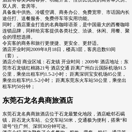
双人房、套房等。
具备集中供热、冷暖空调、商务办公、免费宽带、市话国内长
途任打、送餐服务、免费停车等实用功能。
同时，酒店重金打造的名典咖啡语茶，是中国最大的西餐咖啡
连锁品牌，同样给宾客提供各类社交、洽谈、休闲、用餐、聚
会的理想选择。
令宾客的商务和旅行更便捷、更安全、更舒适。
酒店开业时间2009年8月18日，楼高3层，客房总数93间
（套）。
酒店介绍 商业区域：石龙镇 开业时间：2009年 酒店地址：东
莞市石龙镇红棉路21号 酒店交通 距离广州白云国际机场91.5
公里，乘坐出租车约1.5-2小时； 距离深圳宝安机场85公里，
乘坐出租车约1.5-2小时； 距离东莞东火车站50公里，乘坐出
租车约50分钟；
东莞石龙名典商旅酒店
东莞石龙名典商旅酒店位于石龙最繁化地段，酒店毗邻石碣
镇，距石龙火车站、公交车站50米，交通极为便利，搭乘“和
谐号”往广州、深圳30分钟可达。