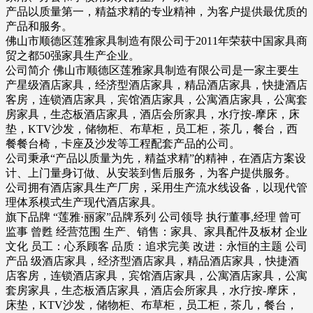
产品以质量第一，精益求精的专业精神，为客户提供最优质的
产品和服务。
佛山市顺德区莲雅家具制造有限公司于2011年荣获中国家具商
贸之都50强家具生产企业。
公司简介 佛山市顺德区莲雅家具制造有限公司是一家主要生
产星级酒店家具，经济型酒店家具，精品酒店家具，快捷酒店
客房，连锁酒店家具，宾馆酒店家具，公寓酒店家具，公寓套
房家具，生态板酒店家具，酒店会所家具，水疗按-摩床，床
垫，KTV沙发，储物柜、布草柜，员工柜，茶几，餐台，西
餐餐台椅，卡座及沙发等工程配套产品的公司。
公司秉承“产品以质量为先，精益求精”的精神，在酒店方案设
计、上门量身订做、从安装到售后服务，为客户提供服务。
公司拥有酒店家具生产厂房，采用生产流水线设备，以现代管
理体系模式生产现代酒店家具。
旗下品牌 “莲雅·丽家”品牌系列 公司领导 执行董事,经理 曾可
监事 曾甦 经营范围 生产、销售：家具、家具配件及板材 企业
文化 员工：心系顾客 品质：追求完美 改进：永恒的主题 公司
产品 级酒店家具，经济型酒店家具，精品酒店家具，快捷酒
店客房，连锁酒店家具，宾馆酒店家具，公寓酒店家具，公寓
套房家具，生态板酒店家具，酒店会所家具，水疗按-摩床，
床垫，KTV沙发，储物柜、布草柜，员工柜，茶几，餐台，