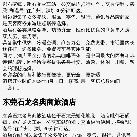
邻石碣镇，距石龙火车站、公交站均步行可至，交通便利，搭
乘“和谐号”往广州、深圳30分钟可达。
周边聚集了众多餐饮、服饰、零售、银行、通讯等品牌商家，
是宾客商务旅游理想居停选择。
酒店有各类风格各异、功能齐全、性价比优良的商务单人房、
双人房、套房等。
具备集中供热、冷暖空调、商务办公、免费宽带、市话国内长
途任打、送餐服务、免费停车等实用功能。
同时，酒店重金打造的名典咖啡语茶，是中国最大的西餐咖啡
连锁品牌，同样给宾客提供各类社交、洽谈、休闲、用餐、聚
会的理想选择。
令宾客的商务和旅行更便捷、更安全、更舒适。
酒店开业时间2009年8月18日，楼高3层，客房总数93间
（套）。
东莞石龙名典商旅酒店
东莞石龙名典商旅酒店位于石龙最繁化地段，酒店毗邻石碣
镇，距石龙火车站、公交车站50米，交通极为便利，搭乘“和
谐号”往广州、深圳30分钟可达。
酒店介绍 周边聚集了众多餐饮、服饰、零售、银行、通讯等