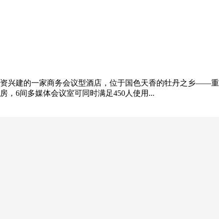
兴建的一家商务会议型酒店，位于国色天香的牡丹之乡——重庆垫
，6间多媒体会议室可同时满足450人使用...