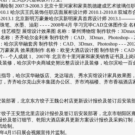
绘制 2007.9-2008.3 北京十里河家和家美凯德建成艺术玻璃任职销售
-2010.1 哈尔滨王氏装饰任职店面展柜设计师 2010.1-2010.8 
2.2-2013.1 北京新明万豪兼哈尔滨新明家具首席设计师 2013.1
水墨、油彩 - - - - 2008年4月 学习完毕CAD立体图作业 名称：
月 佳艺模型 展馆设计效果图 名称：肇州博物馆 制作软件：3Dmax、Phot
果图 名称：齐齐哈尔金利来 制作软件：CAD、3Dmax、Photoshop
作 名称：哈尔滨华融套房 制作软件：CAD、3Dmax、Photoshop -
月 北京新明万豪家具 效果图制作 名称：欧斐大酒店设计图 制作软件：CAD、3
传片- - 个人成就 1、2007年 北京市十里河家和家美销售证书及
店面设计及装修，哈尔滨中央商城史努比整店设计及装修，哈尔滨哈
及安装指导，哈尔滨华融饭店、龙达瑞吉、秀水宾馆设计家具效果
订，齐齐哈尔克山庆丰集团办公区、齐市鸿福楼、齐市香福酒店
。
订后安装部署，北京东方饺子王魏公村店更新设计报价及签订后安
京东方饺子王安慧北里店设计报价及签订后安装部署，北京市朝阳
报价及签订细节、乾阳大酒店家具更新方案设计报价及采购订制
纸绘制。
13年4月15日展会视频宣传片监制。