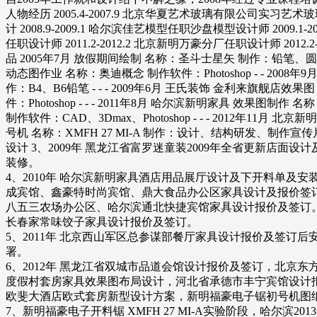
人物经历 2005.4-2007.9 北京华夏艺术玻璃有限公司实习艺术玻璃
计 2008.9-2009.1 哈尔滨佳艺模型任职沙盘模型设计师 2009.1
任职设计师 2011.2-2012.2 北京新明万豪分厂任职设计师 201
品 2005年7月 放假期间绘制 名称：圣斗士星矢 制作：铅笔、圆珠笔、
动态图作业 名称：奥迪概念 制作软件：Photoshop - - 2008年9
作：B4、B6铅笔 - - - 2009年6月 王氏装饰 金利来旗舰店效
件：Photoshop - - - 2011年8月 哈尔滨新明家具 效果图制
制作软件：CAD、3Dmax、Photoshop - - - 2012年11
号机 名称：XMFH 27 MI-A 制作：设计、结构研发、制作宣
设计 3、2009年 黑龙江省富罗迷童装2009年全省更新
装修。
4、2010年 哈尔滨新明家具酒店用品展厅设计及下开料单
成宾馆、鑫豪特时尚宾馆、鼎大食品办公区家具设计及报价签
八五三农场办公区、哈尔滨通北快捷宾馆家具设计报价及签订
长春家常味饺子家具设计报价及签订。
5、2011年 北京西山军区总参谋部餐厅家具设计报价及签
署。
6、2012年 黑龙江省双城市品道会馆设计报价及签订，北
度假村套房家具效果图布局设计，河北省承德市丰宁宾馆设计
欧斐大酒店欧式套房新型设计方案，新明福豪电子锯初号机图
7、新明福豪电子开料锯 XMFH 27 MI-A实验阶段，哈尔滨20