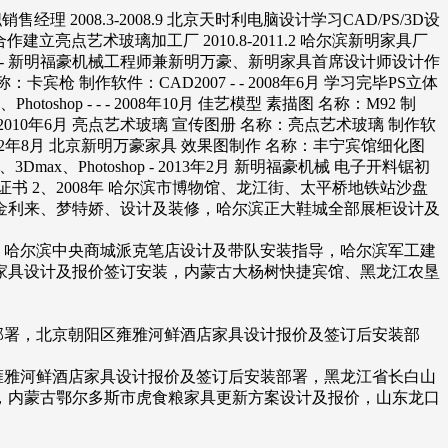
经理 2008.3-2008.9 北京天时利电脑设计学习CAD/PS/3D设
双城市合作建立亮点艺术玻璃加工厂 2010.8-2011.2 哈尔滨新明家具厂
---------- 新明福豪机械工程师兼新明万豪、新明家具首席设计师设计作
卡宾枪 制作软件：CAD2007 - - 2008年6月 学习完毕PS立体
oshop - - - 2008年10月 佳艺模型 素描图 名称：M92 制
- - 2010年6月 亮点艺术玻璃 宣传图册 名称：亮点艺术玻璃 制作软
 - - 2012年8月 北京新明万豪家具 效果图制作 名称：丰宁宾馆细化图
Dmax、Photoshop - 2013年2月 新明福豪机械 电子开料锯初
上岗证书 2、2008年 哈尔滨市博物馆、龙江街、太平桥地铁站沙盘
一百金利来、梦特娇、设计及装修，哈尔滨正大鞋城全部展柜设计及
图，哈尔滨中央商城派克笔店设计及带队安装指导，哈尔滨军工建
家具设计及报价签订安装，内蒙古大杨树快捷宾馆、黑龙江农垦
装部署，北京朝阳区雍雅河鲜酒店家具设计报价及签订后安装部
区雍雅河鲜酒店家具设计报价及签订后安装部署，黑龙江省长白山
，内蒙古鄂尔多斯市虎食粮家具更新方案设计及报价，山东龙口