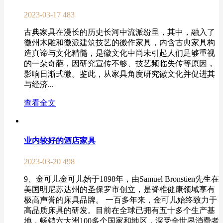
2023-03-17
483
古典家具在漫长的历史长河中流派纷呈，其中，融入了
徽州木雕和徽派建筑技艺的徽作家具，内含古典家具构
造真谛与文化精髓，是徽文化中尚未引起人们足够重视
的一朵奇葩，因研究宣传不够、技艺频临失传等原因，
影响日渐式微。鉴此，从家具角度研究徽文化并促进其
与经济...
查看全文
业内较好的酒店家具
2023-03-20
498
9、金可儿金可儿始于1898年，由Samuel Bronstien先生在
美国明尼苏达州的圣保罗市创立，是脊椎健康领域享有
极高声誉的床具品牌。 一百多年来，金可儿始终致力于
高品质床具的研发。目前在全球已拥有五十多个生产基
地，畅销六大洲100多个国家和地区，深受全世界消费者