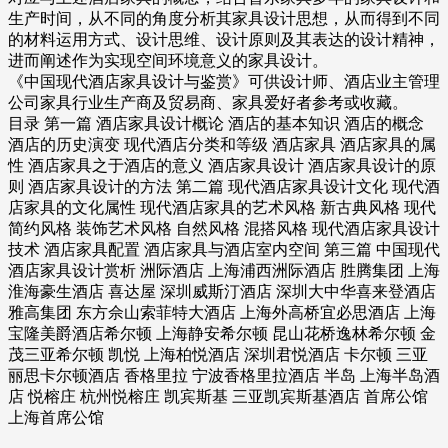
生产时间，从不同的角度分析其家具设计思想，从而得到不同
的材料运用方式、设计思维、设计原则及其表达的设计精神，
进而阐述作为实现空间环境意义的家具设计。
《中国现代酒店家具设计与鉴赏》可供设计师、酒店业主管理
公司家具行业生产商及贸易商、家具爱好者参考或收藏。
目录 第一篇 酒店家具设计概论 酒店的基本知识 酒店的概念
酒店的历史演变 现代酒店分类和等级 酒店家具 酒店家具的属
性 酒店家具之于酒店的意义 酒店家具设计 酒店家具设计的原
则 酒店家具设计的方法 第二篇 现代酒店家具设计文化 现代酒
店家具的文化属性 现代酒店家具的艺术风格 新古典风格 现代
简约风格 装饰艺术风格 自然风格 混搭风格 现代酒店家具设计
技术 酒店家具配置 酒店家具与酒店室内空间 第三篇 中国现代
酒店家具设计赏析 洲际酒店 上海浦西洲际酒店 胜腾集团 上海
淮海豪生酒店 喜达屋 深圳威斯汀酒店 深圳大中华喜来登酒店
雅高集团 东方佘山索菲特大酒店 上海外高桥宜必思酒店 上海
宝隆美爵酒店希尔顿 上海静安希尔顿 昆山花桥逸林希尔顿 金
茂三亚希尔顿 凯悦 上海柏悦酒店 深圳君悦酒店 卡尔顿 三亚
丽思卡尔顿酒店 香格里拉 宁波香格里拉酒店 半岛 上海半岛酒
店 悦榕庄 杭州悦榕庄 凯宾斯基 三亚凯宾斯基酒店 首席公馆
上海首席公馆