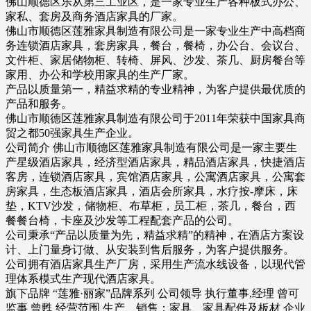
佛山顺德区乐从第三工业区，是一家专业生产各种板式办公、
家私、套房及商务酒店家具的厂家。
佛山市顺德区莲雅家具制造有限公司是一家专业生产中高档商
务连锁酒店家具，套房家具，餐台，餐椅，办公台、会议台、
文件柜、家居储物柜、转椅、屏风、沙发、茶几、厨房餐台等
家用、办公和学校用家具的生产厂家。
产品以质量第一，精益求精的专业精神，为客户提供最优质的
产品和服务。
佛山市顺德区莲雅家具制造有限公司于2011年荣获中国家具商
贸之都50强家具生产企业。
公司简介 佛山市顺德区莲雅家具制造有限公司是一家主要生
产星级酒店家具，经济型酒店家具，精品酒店家具，快捷酒店
客房，连锁酒店家具，宾馆酒店家具，公寓酒店家具，公寓套
房家具，生态板酒店家具，酒店会所家具，水疗按-摩床，床
垫，KTV沙发，储物柜、布草柜，员工柜，茶几，餐台，西
餐餐台椅，卡座及沙发等工程配套产品的公司。
公司秉承“产品以质量为先，精益求精”的精神，在酒店方案设
计、上门量身订做、从安装到售后服务，为客户提供服务。
公司拥有酒店家具生产厂房，采用生产流水线设备，以现代管
理体系模式生产现代酒店家具。
旗下品牌 “莲雅·丽家”品牌系列 公司领导 执行董事,经理 曾可
监事 曾甦 经营范围 生产、销售：家具、家具配件及板材 企业