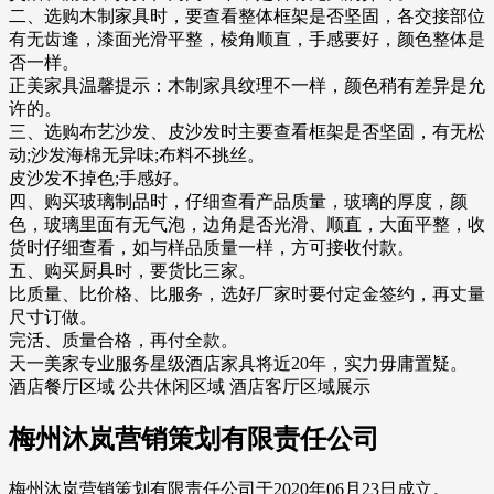
二、选购木制家具时，要查看整体框架是否坚固，各交接部位
有无齿逢，漆面光滑平整，棱角顺直，手感要好，颜色整体是
否一样。
正美家具温馨提示：木制家具纹理不一样，颜色稍有差异是允
许的。
三、选购布艺沙发、皮沙发时主要查看框架是否坚固，有无松
动;沙发海棉无异味;布料不挑丝。
皮沙发不掉色;手感好。
四、购买玻璃制品时，仔细查看产品质量，玻璃的厚度，颜
色，玻璃里面有无气泡，边角是否光滑、顺直，大面平整，收
货时仔细查看，如与样品质量一样，方可接收付款。
五、购买厨具时，要货比三家。
比质量、比价格、比服务，选好厂家时要付定金签约，再丈量
尺寸订做。
完活、质量合格，再付全款。
天一美家专业服务星级酒店家具将近20年，实力毋庸置疑。
酒店餐厅区域 公共休闲区域 酒店客厅区域展示
梅州沐岚营销策划有限责任公司
梅州沐岚营销策划有限责任公司于2020年06月23日成立。