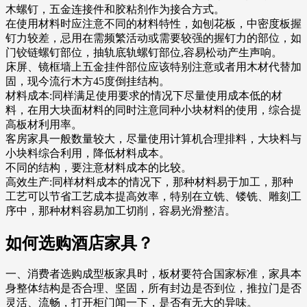
木螺钉，五金连接件和胶粘剂作为接合方式。
在使用材料时应注意不同的材料特性，如刨花板，中密度板握
钉力较差，忌用在需频繁活动或需要较强的握钉力的部位，如
门铰链螺钉部位，抽轨底轨螺钉部位,容易松动产生声响。
床屏、镜框墙上五金挂件部位应该特别注意或者用木材代替加
固，现今流行木方45度倒挂结构。
材料成本:同样满足使用要求的情况下尽量使用成本低的材
料，在用大块面材料的同时注意同种小块材料的使用，综合提
高板材利用率。
客房家具一般数量较大，尽量使用计算机合理排料，大块料与
小块料综合利用，降低材料成本。
不同的结构，要注意材料成本的比较。
高效生产:同样材料成本的情况下，那种材料易于加工，那种
工艺可以节省工艺成本提高效率，特别在立铣、镂铣、雕刻工
序中，那种材料容易加工切削，容易光滑整洁。
如何选购酒店家具？
一、消费者选购成型板家具时，板材要符合国家标准，家具本
身整体结构是否合理、坚固，所有封边是否到位，推拉门是否
灵活、流畅，打开柜门闻一下，是否有无大的异味。