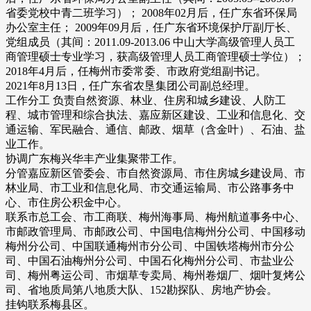
省委党校中青二班学习）； 2008年02月后，任广东省环保局
办公室主任； 2009年09月后，任广东省环境保护厅副厅长、
党组成员（其间：2011.09-2013.06 中山大学高级管理人员工
商管理硕士专业学习，获高级管理人员工商管理硕士学位）；
2018年4月后，任梅州市委常委、市政府党组副书记。
2021年8月13日，任广东省农垦集团公司副总经理。
工作分工 负责自然资源、林业、住房和城乡建设、人防工
程、城市管理和综合执法、嘉应新区建设、工业和信息化、交
通运输、军民融合、通信、邮政、烟草（含金叶）、石油、盐
业工作。
协调广东梅兴华丰产业集聚带工作。
分管嘉应新区管委会、市自然资源局、市住房城乡建设局、市
林业局、市工业和信息化局、市交通运输局、市公路事务中
心、市住房公积金中心。
联系市总工会、市工商联、梅州海事局、梅州航道事务中心、
市邮政管理局、市邮政公司、中国电信梅州分公司、中国移动
梅州分公司、中国联通梅州市分公司、中国铁塔梅州市分公
司、中国石油梅州分公司、中国石化梅州分公司、市盐业公
司、梅州粤运公司、市烟草专卖局、梅州卷烟厂、烟叶复烤公
司、省地质局第八地质大队、152勘探队、房地产协会。
挂钩联系梅县区。