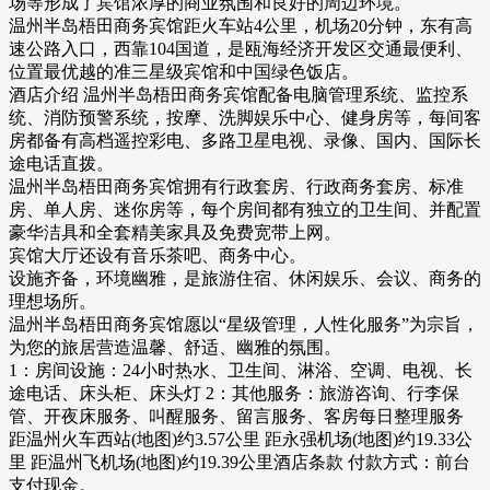
场等形成了宾馆浓厚的商业氛围和良好的周边环境。
温州半岛梧田商务宾馆距火车站4公里，机场20分钟，东有高
速公路入口，西靠104国道，是瓯海经济开发区交通最便利、
位置最优越的准三星级宾馆和中国绿色饭店。
酒店介绍 温州半岛梧田商务宾馆配备电脑管理系统、监控系
统、消防预警系统，按摩、洗脚娱乐中心、健身房等，每间客
房都备有高档遥控彩电、多路卫星电视、录像、国内、国际长
途电话直拨。
温州半岛梧田商务宾馆拥有行政套房、行政商务套房、标准
房、单人房、迷你房等，每个房间都有独立的卫生间、并配置
豪华洁具和全套精美家具及免费宽带上网。
宾馆大厅还设有音乐茶吧、商务中心。
设施齐备，环境幽雅，是旅游住宿、休闲娱乐、会议、商务的
理想场所。
温州半岛梧田商务宾馆愿以“星级管理，人性化服务”为宗旨，
为您的旅居营造温馨、舒适、幽雅的氛围。
1：房间设施：24小时热水、卫生间、淋浴、空调、电视、长
途电话、床头柜、床头灯 2：其他服务：旅游咨询、行李保
管、开夜床服务、叫醒服务、留言服务、客房每日整理服务
距温州火车西站(地图)约3.57公里 距永强机场(地图)约19.33公
里 距温州飞机场(地图)约19.39公里酒店条款 付款方式：前台
支付现金。