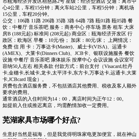
市瓯海经济开发区梧慈路2号 星级：经济型酒店 交通：离市中
心4公里，车程15分钟；离火车站2公里，车程5分钟；离机场
15公里，车程20分钟。
公交：106路 11路 206路 35路 3路 64路 7路 瓯01路 瓯05路 餐
饮：中餐厅 音乐茶吧 服务：商务中心 停车场 票务 租车 大床
房B (188元起) 标准间 (208元起) 商业区：瓯海经济开发区 行
政区：欧海区 早餐：10元/份； 加床：80元/床； 上网情况：
免费 信 用 卡：万事达卡(Master)、威士卡(VISA)、运通卡
(AMEX)、大莱卡(Dinners Club)、JCB卡、银联设施服务 餐饮
设施 中餐厅 音乐茶吧 康体娱乐 按摩中心 会议设施 会议室可
容纳50人左右 相关条款 付款方式：前台支付（Visacard,牡丹
卡,金穗卡,长城卡,龙卡,太平洋卡,东方卡,万事达卡,运通卡,大莱
卡,JCBcard 现金）。
房费包含酒店服务费，不包括酒店其他费用、税收及客人额外
要求的费用。
通常酒店的入住时间为14：00，离店时间为正午12：00。
如提前入住或推迟离店，均需酌情加收一定费用。
芜湖家具市场哪个好点?
生意好当然是福海，但是我觉得明珠家电更加便宜，就在神山