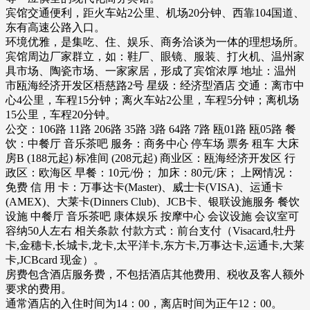
宾馆交通便利，距火车站2公里、机场20分钟、西靠104国道、
东有高速公路入口。
环境优雅，是集吃、住、娱乐、商务洽谈为一体的理想场所。
宾馆周边厂家群立，如：鞋厂、眼镜、服装、打火机、温州家
具市场、陶瓷市场、一家家居，形成了宾馆浓厚 地址：温州
市瓯海经济开发区梧慈路2号 星级：经济型酒店 交通：离市中
心4公里，车程15分钟；离火车站2公里，车程5分钟；离机场
15公里，车程20分钟。
公交：106路 11路 206路 35路 3路 64路 7路 瓯01路 瓯05路 餐
饮：中餐厅 音乐茶吧 服务：商务中心 停车场 票务 租车 大床
房B (188元起) 标准间 (208元起) 商业区：瓯海经济开发区 行
政区：欧海区 早餐：10元/份； 加床：80元/床； 上网情况：
免费 信 用 卡：万事达卡(Master)、威士卡(VISA)、运通卡
(AMEX)、大莱卡(Dinners Club)、JCB卡、银联设施服务 餐饮
设施 中餐厅 音乐茶吧 康体娱乐 按摩中心 会议设施 会议室可
容纳50人左右 相关条款 付款方式：前台支付（Visacard,牡丹
卡,金穗卡,长城卡,龙卡,太平洋卡,东方卡,万事达卡,运通卡,大莱
卡,JCBcard 现金）。
房费包含酒店服务费，不包括酒店其他费用、税收及客人额外
要求的费用。
通常酒店的入住时间为14：00，离店时间为正午12：00。