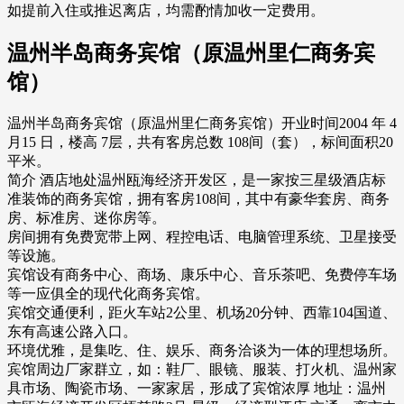
如提前入住或推迟离店，均需酌情加收一定费用。
温州半岛商务宾馆（原温州里仁商务宾
馆）
温州半岛商务宾馆（原温州里仁商务宾馆）开业时间2004 年 4
月15 日，楼高 7层，共有客房总数 108间（套），标间面积20
平米。
简介 酒店地处温州瓯海经济开发区，是一家按三星级酒店标
准装饰的商务宾馆，拥有客房108间，其中有豪华套房、商务
房、标准房、迷你房等。
房间拥有免费宽带上网、程控电话、电脑管理系统、卫星接受
等设施。
宾馆设有商务中心、商场、康乐中心、音乐茶吧、免费停车场
等一应俱全的现代化商务宾馆。
宾馆交通便利，距火车站2公里、机场20分钟、西靠104国道、
东有高速公路入口。
环境优雅，是集吃、住、娱乐、商务洽谈为一体的理想场所。
宾馆周边厂家群立，如：鞋厂、眼镜、服装、打火机、温州家
具市场、陶瓷市场、一家家居，形成了宾馆浓厚 地址：温州