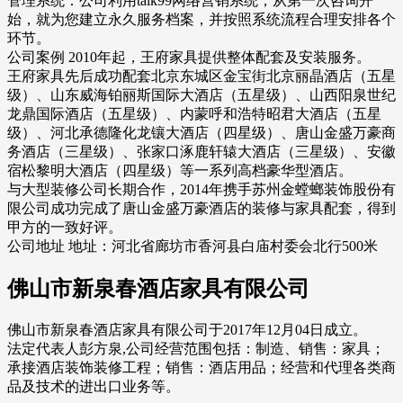
管理系统：公司利用talk99网络营销系统，从第一次咨询开
始，就为您建立永久服务档案，并按照系统流程合理安排各个
环节。
公司案例 2010年起，王府家具提供整体配套及安装服务。
王府家具先后成功配套北京东城区金宝街北京丽晶酒店（五星
级）、山东威海铂丽斯国际大酒店（五星级）、山西阳泉世纪
龙鼎国际酒店（五星级）、内蒙呼和浩特昭君大酒店（五星
级）、河北承德隆化龙镶大酒店（四星级）、唐山金盛万豪商
务酒店（三星级）、张家口涿鹿轩辕大酒店（三星级）、安徽
宿松黎明大酒店（四星级）等一系列高档豪华型酒店。
与大型装修公司长期合作，2014年携手苏州金螳螂装饰股份有
限公司成功完成了唐山金盛万豪酒店的装修与家具配套，得到
甲方的一致好评。
公司地址 地址：河北省廊坊市香河县白庙村委会北行500米
佛山市新泉春酒店家具有限公司
佛山市新泉春酒店家具有限公司于2017年12月04日成立。
法定代表人彭方泉,公司经营范围包括：制造、销售：家具；
承接酒店装饰装修工程；销售：酒店用品；经营和代理各类商
品及技术的进出口业务等。