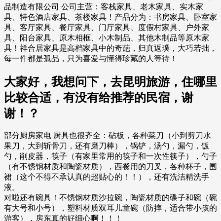
品制造有限公司 公司主营：客栈家具、老木家具、实木家
具、特色酒店家具、茶楼家具！产品分为：书房家具、卧室家
具、客厅家具、餐厅家具、门厅家具、度假村家具、户外家
具、阳台家具、原木相框、小木制品、其他木制品等原木家
具！祥合居家具是高档家具中的奇葩，归真返璞，大巧若拙，
每一件都是孤品，只为喜爱与懂得珍藏的人等待！
大家好，我想问下，去昆明旅游，住哪里
比较合适，有没有给推荐的民宿，谢
谢！？
部分厨房家电 厨具也很齐全：砧板，各种菜刀（小到剪刀水
果刀，大到斩骨刀，还有磨刀棒），锅铲，汤勺，漏勺，饭
勺，削皮器，筷子（有家里常用的筷子和一次性筷子），勺子
（有不锈钢材质和陶瓷材质），西餐用的刀叉，各种杯子，围
裙（这个不得不承认真的超贴心的！！），还有洗洁精洗手
液。
对啦还有碗具！不锈钢材质沙拉碗，陶瓷材质的碟子和碗（碗
有大号和小号），塑料材质双耳儿童碗（防摔，适合带小孩的
游客），房东真的好细心啊！！！