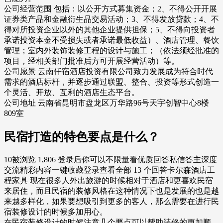
公司经营范围 包括：以公开方式募集资金；2、不得公开开展
证券类产品和金融衍生品交易活动；3、不得发放贷款；4、不
得对所投资企业以外的其他企业提供担保；5、不得向投资者
承诺投资本金不受损失或者承诺最低收益）、酒店管理、餐饮
管理；室内外装饰装修工程的设计与施工；（依法须经批准的
项目，经相关部门批准后方可开展经营活动）等。
公司愿景 云南仟宿酒店投资有限公司致力发展成为符合时代
需求的酒店标杆，并逐步通过联盟、整合、投资等形式创造一
个灵活、开放、互利的酒店生态平台。
公司地址 云南省昆明市盘龙区万华路96号天宇创智中心8楼
809室
民宿打造的特色要点是什么？
10被浏览 1,806 登录后你可以不限量看优质回答私信答主深度
交流精彩内容一键收藏登录查看全部 13 个回答卡尔森酒店工
程家具 现在很多人外出旅游的时候相对于酒店和更喜欢民宿
来居住，而且民宿的装修风格在这种情况下也是发展的也是越
来越多样化，如果要想吸引到更多的客人，那么需要在进行民
宿装修设计的时候多加用心。
在民宿装修设计的时候注意几个要点可以帮助装修的更加顺