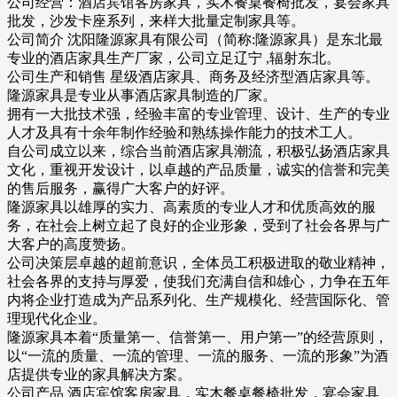
公司经营：酒店宾馆客房家具，实木餐桌餐椅批发，宴会家具
批发，沙发卡座系列，来样大批量定制家具等。
公司简介 沈阳隆源家具有限公司（简称:隆源家具）是东北最
专业的酒店家具生产厂家，公司立足辽宁 ,辐射东北。
公司生产和销售 星级酒店家具、商务及经济型酒店家具等。
隆源家具是专业从事酒店家具制造的厂家。
拥有一大批技术强，经验丰富的专业管理、设计、生产的专业
人才及具有十余年制作经验和熟练操作能力的技术工人。
自公司成立以来，综合当前酒店家具潮流，积极弘扬酒店家具
文化，重视开发设计，以卓越的产品质量，诚实的信誉和完美
的售后服务，赢得广大客户的好评。
隆源家具以雄厚的实力、高素质的专业人才和优质高效的服
务，在社会上树立起了良好的企业形象，受到了社会各界与广
大客户的高度赞扬。
公司决策层卓越的超前意识，全体员工积极进取的敬业精神，
社会各界的支持与厚爱，使我们充满自信和雄心，力争在五年
内将企业打造成为产品系列化、生产规模化、经营国际化、管
理现代化企业。
隆源家具本着“质量第一、信誉第一、用户第一”的经营原则，
以“一流的质量、一流的管理、一流的服务、一流的形象”为酒
店提供专业的家具解决方案。
公司产品 酒店宾馆客房家具，实木餐桌餐椅批发，宴会家具