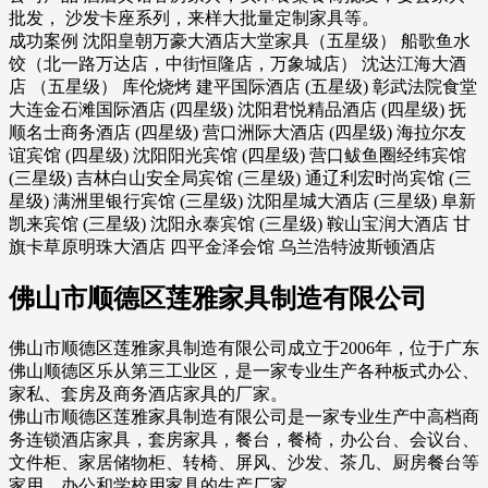
批发， 沙发卡座系列，来样大批量定制家具等。
成功案例 沈阳皇朝万豪大酒店大堂家具（五星级） 船歌鱼水
饺（北一路万达店，中街恒隆店，万象城店） 沈达江海大酒
店 （五星级） 库伦烧烤 建平国际酒店 (五星级) 彰武法院食堂
大连金石滩国际酒店 (四星级) 沈阳君悦精品酒店 (四星级) 抚
顺名士商务酒店 (四星级) 营口洲际大酒店 (四星级) 海拉尔友
谊宾馆 (四星级) 沈阳阳光宾馆 (四星级) 营口鲅鱼圈经纬宾馆
(三星级) 吉林白山安全局宾馆 (三星级) 通辽利宏时尚宾馆 (三
星级) 满洲里银行宾馆 (三星级) 沈阳星城大酒店 (三星级) 阜新
凯来宾馆 (三星级) 沈阳永泰宾馆 (三星级) 鞍山宝润大酒店 甘
旗卡草原明珠大酒店 四平金泽会馆 乌兰浩特波斯顿酒店
佛山市顺德区莲雅家具制造有限公司
佛山市顺德区莲雅家具制造有限公司成立于2006年，位于广东
佛山顺德区乐从第三工业区，是一家专业生产各种板式办公、
家私、套房及商务酒店家具的厂家。
佛山市顺德区莲雅家具制造有限公司是一家专业生产中高档商
务连锁酒店家具，套房家具，餐台，餐椅，办公台、会议台、
文件柜、家居储物柜、转椅、屏风、沙发、茶几、厨房餐台等
家用、办公和学校用家具的生产厂家。