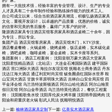
的厂家。
拥有一大批技术强，经验丰富的专业管理、设计、生产的专业
人才及具有二十余年制作经验和熟练操作能力的技术工人。
自公司成立以来，综合当前酒店家具潮流，积极弘扬酒店家具
文化，重视开发设计，以卓越的产品质量，优惠的价格，诚实
的信誉和完美的售后服务，赢得广大客户的好评。
隆源酒店家具专注酒店宾馆客房家具和酒店桌椅二十余年，因
为专注，所以专业。
集团产品 酒店宾馆客房家具，酒店宾馆木门，KTV沙发。
酒店餐桌餐椅，火锅桌椅，烧烤桌椅，饭店桌椅，实木碳化桌
椅，酒吧桌椅，咖啡桌椅，宴会桌椅，实木卡座等系列。
集团案例 1，酒店工程案例： 沈阳皇朝万豪大酒店大堂家具
沈阳君悦精品酒店（北站店） 大连金石滩国际酒店 建平国际
酒店 营口洲际大酒店 海拉尔友谊宾馆 抚顺名士商务酒店 丹东
沈达江海大酒店 通辽利宏时尚宾馆 鲅鱼圈鼎红国际水世界 鞍
山宝润大酒店 甘旗卡草原明珠大酒店 吉林白山安全局宾馆 四
平金泽会馆 乌兰浩特波斯顿酒店 阿尔山哈伦酒店 阿尔山翰景
假日宾馆 阿尔山金帝酒店 乌兰浩特英伦酒店 2，餐饮工程案
例： 沈阳船歌鱼水饺 沈阳库伦炭火烤羊腿 沈阳韩帝园烤肉 沈
阳渝和府重庆老火锅 彰武人民法 抚顺明悦酒店
上一篇:
榆林酒店家具定制
下一篇:
亿美实木酒店家具