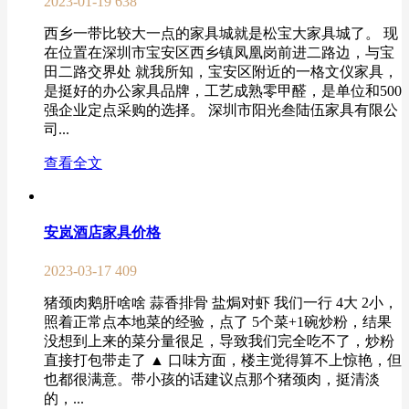
2023-01-19
638
西乡一带比较大一点的家具城就是松宝大家具城了。 现
在位置在深圳市宝安区西乡镇凤凰岗前进二路边，与宝
田二路交界处 就我所知，宝安区附近的一格文仪家具，
是挺好的办公家具品牌，工艺成熟零甲醛，是单位和500
强企业定点采购的选择。 深圳市阳光叁陆伍家具有限公
司...
查看全文
安岚酒店家具价格
2023-03-17
409
猪颈肉鹅肝啥啥 蒜香排骨 盐焗对虾 我们一行 4大 2小，
照着正常点本地菜的经验，点了 5个菜+1碗炒粉，结果
没想到上来的菜分量很足，导致我们完全吃不了，炒粉
直接打包带走了 ▲ 口味方面，楼主觉得算不上惊艳，但
也都很满意。带小孩的话建议点那个猪颈肉，挺清淡
的，...