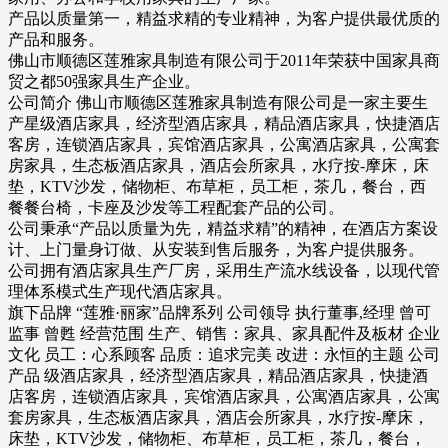
产品以质量第一，精益求精的专业精神，为客户提供最优质的
产品和服务。
佛山市顺德区莲雅家具制造有限公司于2011年荣获中国家具商
贸之都50强家具生产企业。
公司简介 佛山市顺德区莲雅家具制造有限公司是一家主要生
产星级酒店家具，经济型酒店家具，精品酒店家具，快捷酒店
客房，连锁酒店家具，宾馆酒店家具，公寓酒店家具，公寓套
房家具，生态板酒店家具，酒店会所家具，水疗按-摩床，床
垫，KTV沙发，储物柜、布草柜，员工柜，茶几，餐台，西
餐餐台椅，卡座及沙发等工程配套产品的公司。
公司秉承“产品以质量为先，精益求精”的精神，在酒店方案设
计、上门量身订做、从安装到售后服务，为客户提供服务。
公司拥有酒店家具生产厂房，采用生产流水线设备，以现代管
理体系模式生产现代酒店家具。
旗下品牌 “莲雅·丽家”品牌系列 公司领导 执行董事,经理 曾可
监事 曾甦 经营范围 生产、销售：家具、家具配件及板材 企业
文化 员工：心系顾客 品质：追求完美 改进：永恒的主题 公司
产品 级酒店家具，经济型酒店家具，精品酒店家具，快捷酒
店客房，连锁酒店家具，宾馆酒店家具，公寓酒店家具，公寓
套房家具，生态板酒店家具，酒店会所家具，水疗按-摩床，
床垫，KTV沙发，储物柜、布草柜，员工柜，茶几，餐台，