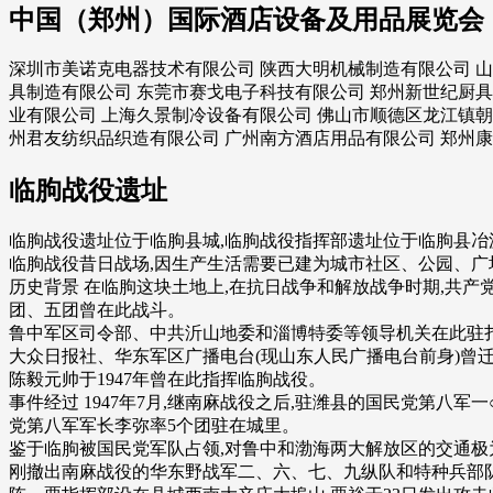
中国（郑州）国际酒店设备及用品展览会
深圳市美诺克电器技术有限公司 陕西大明机械制造有限公司 山
具制造有限公司 东莞市赛戈电子科技有限公司 郑州新世纪厨具
业有限公司 上海久景制冷设备有限公司 佛山市顺德区龙江镇朝
州君友纺织品织造有限公司 广州南方酒店用品有限公司 郑州
临朐战役遗址
临朐战役遗址位于临朐县城,临朐战役指挥部遗址位于临朐县冶
临朐战役昔日战场,因生产生活需要已建为城市社区、公园、广
历史背景 在临朐这块土地上,在抗日战争和解放战争时期,共
团、五团曾在此战斗。
鲁中军区司令部、中共沂山地委和淄博特委等领导机关在此驻
大众日报社、华东军区广播电台(现山东人民广播电台前身)曾
陈毅元帅于1947年曾在此指挥临朐战役。
事件经过 1947年7月,继南麻战役之后,驻潍县的国民党第八
党第八军军长李弥率5个团驻在城里。
鉴于临朐被国民党军队占领,对鲁中和渤海两大解放区的交通极
刚撤出南麻战役的华东野战军二、六、七、九纵队和特种兵部队