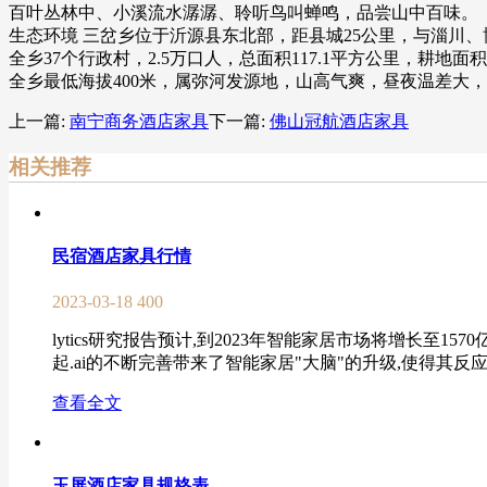
百叶丛林中、小溪流水潺潺、聆听鸟叫蝉鸣，品尝山中百味。
生态环境 三岔乡位于沂源县东北部，距县城25公里，与淄川
全乡37个行政村，2.5万口人，总面积117.1平方公里，耕地面积
全乡最低海拔400米，属弥河发源地，山高气爽，昼夜温差大
上一篇:
南宁商务酒店家具
下一篇:
佛山冠航酒店家具
相关推荐
民宿酒店家具行情
2023-03-18
400
lytics研究报告预计,到2023年智能家居市场将增长至
起.ai的不断完善带来了智能家居"大脑"的升级,使得其反应
查看全文
玉屏酒店家具规格表