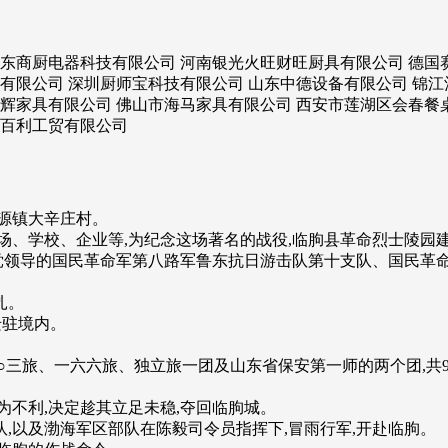
东商厨电器科技有限公司 河南银光火旺财旺厨具有限公司 德国
有限公司 深圳厨师宝科技有限公司 山东中德设备有限公司 锦江
辉家具有限公司 佛山市海马家具有限公司 西安市莲湖区会春餐桌
康百利工贸有限公司
源镇大辛庄村。
场、学校、企业等,为纪念这场著名的战役,临朐县革命烈士陵园建
产党领导的国民革命军第八路军鲁东抗日游击队第十支队、国民革
扎。
迁驻境内。
军一○三旅、一六六旅、独立旅一团及山东省保安第一师的两个团,共
为不利,决定趁其立足未稳,夺回临朐城。
,以及渤海军区部队在陈毅司令员指挥下,冒雨行军,开赴临朐。