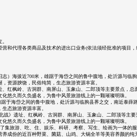
立。
营和代理各类商品及技术的进出口业务(依法须经批准的项目，
志）海拔近700米，雄踞于海岱之间的鲁中腹地，处沂源与临
蜒，资源腴饶，民俗纯简，生态旅游资源丰富。
址、红枫岭、古洞群、南屏山、玉象山、二郎顶等主要景点，总面
文化悠久而久负盛名，为鲁中风景旅游线上的一颗璀璨明珠。
，雄踞于海岱之间的鲁中腹地，处沂源与临朐县界之交，南近泰薛
，生态旅游资源丰富。
北战》遗址、红枫岭、古洞群、南屏山、玉象山、二郎顶等主要
文化悠久而久负盛名，为鲁中风景旅游线上的一颗璀璨明珠。
成了集旅游、吃、住、娱乐、科研、考察、写生、绘画为一体的
营养成份的近百种野菜、菌菇、山鸡、大锅全羊等美容养颜的纯