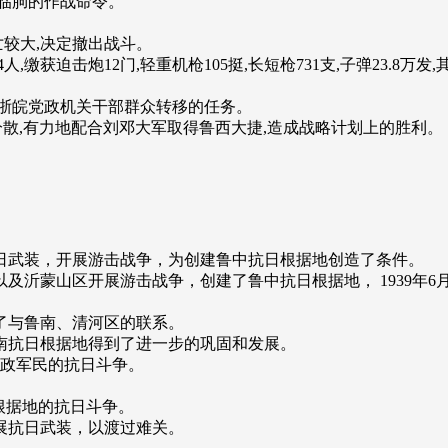
击临朐的作战命令。
亡较大,决定撤出战斗。
人,缴获迫击炮12门,轻重机枪105挺,长短枪731支,子弹23.8万发
苏浙皖党政机关干部群众转移的任务。
分散,有力地配合刘邓大军取得鲁西大捷,造成战略计划上的胜利。
日武装，开展游击战争，为创建鲁中抗日根据地创造了条件。
沂蒙山区开展游击战争，创建了鲁中抗日根据地， 1939年6月
了与鲁南、清河区的联系。
南抗日根据地得到了进一步的巩固和发展。
党政军民的抗日斗争。
根据地的抗日斗争。
展抗日武装，以渡过难关。