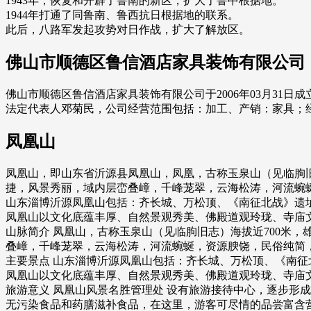
1943年，恢复和开辟了鲁南的新区，扩大了鲁中根据地。
1944年打通了同鲁南、鲁西抗日根据地的联系。
此后，八路军发起攻势对日作战，扩大了解放区。
佛山市顺德区鲁信酒店家具装饰有限公司
佛山市顺德区鲁信酒店家具装饰有限公司于2006年03月31日成
法定代表人邓菊民，公司经营范围包括：加工、产销：家具；经
凤凰山
凤凰山，即山东省沂源县凤凰山，凤凰，古称玉泉山（见临朐旧
捷，风景秀丽，域内层峦叠嶂，千峰茏翠，云海松涛，河流蜿
山东淄博沂源凤凰山包括：齐长城、万松顶、《南征北战》遗
凤凰山以文化底蕴丰厚、自然景观秀美、佛殿道观玲珑、寺庙
山脉简介 凤凰山，古称玉泉山（见临朐旧志）海拔近700米
叠嶂，千峰茏翠，云海松涛，河流蜿蜒，资源腴饶，民俗纯简
主要景点 山东淄博沂源凤凰山包括：齐长城、万松顶、《南征
凤凰山以文化底蕴丰厚、自然景观秀美、佛殿道观玲珑、寺庙
旅游意义 凤凰山风景名胜管理处 设有旅游接待中心，逐步形
无污染食品和药膳滋补食品，在这里，游客可尽情的品尝富含