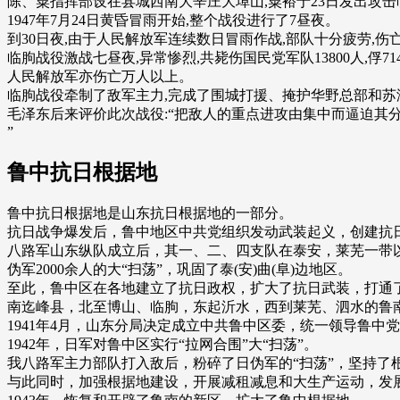
陈、粟指挥部设在县城西南大辛庄大埠山,粟裕于23日发出攻
1947年7月24日黄昏冒雨开始,整个战役进行了7昼夜。
到30日夜,由于人民解放军连续数日冒雨作战,部队十分疲劳,伤
临朐战役激战七昼夜,异常惨烈,共毙伤国民党军队13800人,俘714
人民解放军亦伤亡万人以上。
临朐战役牵制了敌军主力,完成了围城打援、掩护华野总部和
毛泽东后来评价此次战役:“把敌人的重点进攻由集中而逼迫其
”
鲁中抗日根据地
鲁中抗日根据地是山东抗日根据地的一部分。
抗日战争爆发后，鲁中地区中共党组织发动武装起义，创建抗
八路军山东纵队成立后，其一、二、四支队在泰安，莱芜一带以及
伪军2000余人的大“扫荡”，巩固了泰(安)曲(阜)边地区。
至此，鲁中区在各地建立了抗日政权，扩大了抗日武装，打通
南迄峰县，北至博山、临朐，东起沂水，西到莱芜、泗水的鲁
1941年4月，山东分局决定成立中共鲁中区委，统一领导鲁中
1942年，日军对鲁中区实行“拉网合围”大“扫荡”。
我八路军主力部队打入敌后，粉碎了日伪军的“扫荡”，坚持了
与此同时，加强根据地建设，开展减租减息和大生产运动，发