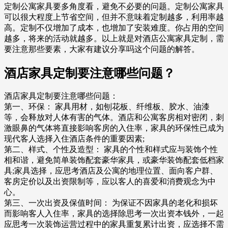
定制公寓家具要多角度看，避免不必要的问题。定制公寓家具
可以很大程度上节省空间，但并不意味着定制越多，利用率越
高。定制不仅增加了成本，也增加了安装难度。你占用的空间
越多，将来的活动就越多。以上就是对酒店公寓家具定制，需
要注意那些要素，大家有建议分享吗这个问题的解答。
酒店家具定制要注意哪些问题？
酒店家具定制要注意哪些问题：
第一、环保： 家具用材，如刨花板、纤维板、胶水、油漆
等，会释放对人体有害的气体。酒店和公寓客房相对密闭，刺
激眼鼻的气体将直接影响客房的入住率，家具的环保性已成为
现代客人选择入住酒店条件的重要因素;
第二、样式、个性及造型： 家具的个性和样式应与装饰个性
相和谐，避免简单装饰配套豪华家具，或豪华装饰配套低档家
具;家具选择，应思考酒店及公寓的地理位置、面向客户群、
客房定价以及出资限制等，应以客人的喜爱和消费观念为中
心。
第三、一次出资及保值时间： 为保证不因家具的老化和损坏
而影响客人入住率，家具的选择除思考一次出资本钱外，一起
应思考一次装饰运营过程中的家具重复累计出资，应选择不需