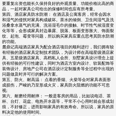
要重复出资也能长久保持良好的外观质量、功能价格比高的商
品，一起对家具公司给出的保修时间也应有所考量。
第四、酒店家具防水防潮： 在酒店及公寓客房，经常会因水
和湿气的侵扰对家具构成破坏。茶水的倾倒、卫生间湿气及洗
浴桑拿水蒸气的充满、洗浴湿毛巾的接触、时节性气候湿度变
化等等，会形成家具封边暴露、脱落、板面变形胀大、饰面裂
纹、起泡、霉变等问题，所以购买家具应重点思考其防水防潮
的功能。
麓鼎记高端酒店家具为配合酒店项目的顺利进行，我们拥有较
有经验的酒店家具定制技术团队，为设计师在高端星级酒店家
具、五星级酒店家具、高档私人会所、别墅家具设计理念上提
供有经验的可行性建议，同时为酒店方室内设计、软装配饰等
装饰设计、房地产公司在酒店设计定制服务等全过程中出现的
问题做及时并可行的解决方案。
第五、防火、耐高温： 点着的香烟、火柴等会对家具表面形
成损伤，严峻的乃至形成火灾，家具防火阻燃的功能不可忽
视;
第六、耐磨经用耐摔： 一般是客房的用品，比如说电话、茶
杯、台灯、花盆、电热开水器等，平常不小心用时就会形成划
痕，不好修正，进而影响家具的有效寿命。所以说，家具的原
料决定他的使用时间。