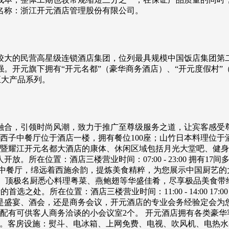
名称：浙江开元酒店管理股份有限公司。
较大的民营高星级连锁酒店集团，位列最具规模中国饭店集团第二
。开元旗下拥有“开元名都”（豪华商务酒店）、“开元度假村”（
五大产品系列。
融合，引领时尚风潮，致力于推广至尊级服务之道，让宾客感受
；西子中餐厅位于酒店一楼，拥有餐位100座；山竹日本料理位
诸暨耀江开元名都大酒店的康体、休闲区域包括月光大堂吧、健身
。所在位置：酒店三楼营业时间：07:00 - 23:00 拥有
子中餐厅，绵远着西施余韵，提炼美食精粹，为您展示中国厨艺
珍馐，感受古典文化。顶极名厨悉心料理粤菜、燕鲍翅等华盛佳肴，尽享极品美食带
请的首选之处。所在位置：酒店三楼营业时间：11:00 - 14:00 17
是盛宴、酒会，还是商务会议，开元酒店的专业会务经验定会为
配有可供客人商务洽谈的小会议室2个。 开元酒店拥有各类豪华
境。客房设施：熨斗、电冰箱、上网免费、电视、吹风机、电热