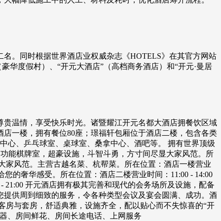
名。同时根据世界酒店业权威杂志《HOTELS》在其官方网站
豪华度假村）、“开元大酒店”（高档商务酒店）和“开元·曼居
尊贵温情，享受快乐时光。诸暨耀江开元名都大酒店拥餐饮区域
于酒店一楼，拥有餐位80座；璟福轩包厢位于酒店二楼，包含各类
中心、乒乓球室、桌球室、桑拿中心、酒吧等。 拥有世界顶级
17间多功能棋牌室，超豪设施，斗智斗勇，方寸间尽显大家风范。所
的大家风范。主营古越名菜、杭帮菜。所在位置：酒店一楼营业
给您的奢华感受。所在位置：酒店二楼营业时间：11:00 - 14:00
:00 - 21:00 开元酒店拥有极其完善和现代的会务场所及设施，配备
您提供周到细致的服务，令各种类型会议及宴会圆满、成功。酒
客房与套房，舒适典雅，设施齐全，配以贴心而不失惊喜的“开
水器、房间鲜花、房间长途电话、上网服务