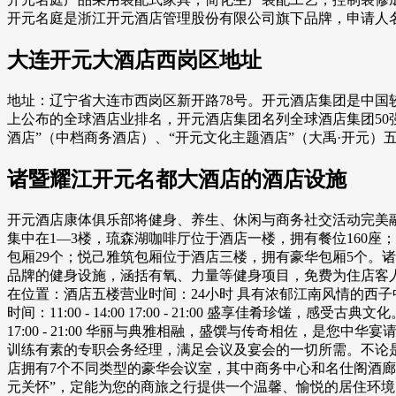
开元名庭是浙江开元酒店管理股份有限公司旗下品牌，申请人
大连开元大酒店西岗区地址
地址：辽宁省大连市西岗区新开路78号。开元酒店集团是中国
上公布的全球酒店业排名，开元酒店集团名列全球酒店集团50强
酒店”（中档商务酒店）、“开元文化主题酒店”（大禹·开元）
诸暨耀江开元名都大酒店的酒店设施
开元酒店康体俱乐部将健身、养生、休闲与商务社交活动完美
集中在1—3楼，琉森湖咖啡厅位于酒店一楼，拥有餐位160座
包厢29个；悦己雅筑包厢位于酒店三楼，拥有豪华包厢5个。
品牌的健身设施，涵括有氧、力量等健身项目，免费为住店客人开放
在位置：酒店五楼营业时间：24小时 具有浓郁江南风情的西
时间：11:00 - 14:00 17:00 - 21:00 盛享佳肴
17:00 - 21:00 华丽与典雅相融，盛馔与传奇相佐，是您中华宴
训练有素的专职会务经理，满足会议及宴会的一切所需。不论
店拥有7个不同类型的豪华会议室，其中商务中心和名仕阁酒廊
元关怀”，定能为您的商旅之行提供一个温馨、愉悦的居住环