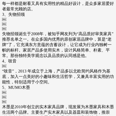
每一样都是耐看又具有实用性的精品好设计，是众多家居爱好
者最常光顾的店。
3、失物招领
￼
￼
￼
失物招领诞生于2008年，被知乎网友列为“高品质好审美家具”
推荐名单之一。在众多国内优秀的原创家居品牌中，算是“老
牌”了，它充满东方意蕴的含蓄设计，让它成为行业内独树一
帜的标杆。家居产品多使用实木，设计风格简单、朴素、平
常。那份独特美学观念以及品质的认同感是他。
4、吱音
￼
“吱音”，2013 年成立于上海，产品多以北欧简约风格作为基
底，加入一点美好的小趣味和生活哲学，又兼具丰富实用的功
能性，特别适用于小空间。
5、MUMO木墨
￼
￼
￼
木墨是2010年创立的实木家具品牌，现发展为木墨家具和木墨
生活两个品牌。主要生产实木家具以及器皿和装饰物，推崇