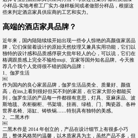
小样品-实地考察工厂实力-做样板间或者做部分样品，根据这
些来判定酒店家具供应商的工艺和实力。
高端的酒店家具品牌？
近年来，国内陆陆续续开始出现一些令人惊艳的高颜值家居品
牌，它们保留着设计的原始天然纹理又兼具实用功能，它们以
独特的设计感和品质感俘获大批年轻人的心，可以说，它们在
格调跟质感上完全不输给muji、宜家等国外知名品牌。今天推
荐几个我个人觉得很不错的国内品牌：
1、伽罗生活
￼
作为国内的良心家居品牌，伽罗生活品类全、质量好、颜值
高，在ins上看到很好但买不到的家居，在它家大部分都能买
到，伽罗生活的产品每一件都很有意思，灯具、亚麻床品、波
斯地毯、衣柜橱柜、书架墙、挂画、绿植、门、陶瓷器、各种
世界名椅、浴缸、铸铁锅……特别具有独特的美感。
2、二黑木作
￼
二黑木作是 2014 年创立的，产品在设计细节上有很多小巧
思，整体风格简约温馨，以木质家具为主，虽然产品不多，但