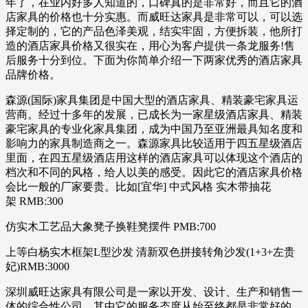
年了，在业内好多人知道的，口碑真的是非常好，而且它的酒
店家具的价格也十分实惠。而威旺达家具是非常可以，可以选
择定制的，它的产品色泽美观，结实牢固，方便拆装，他所打
造的酒店家具价格又很实在，用心为客户提供一条龙服务!售
后服务十分到位。下面为你简单介绍一下两家优秀的酒店家具
品牌价格。
森源(国际)家具集团是中国大型的酒店家具、精装豪宅家具运
营商。经过十多年的发展，已成长为一家星级酒店家具、精装
豪宅家具的专业化家具集团，成为中国乃至亚洲最具知名度和
影响力的家具制造商之一。森源家具比较适用于四五星级酒店
里面，在四五星级酒店用这样的酒店家具可以体现这个酒店的
档次和不同的风格，给人以美的感受。因此它的酒店家具价格
会比一般的厂家要贵。比如[宜华] 中式风格 实木带抽花
架 RMB:300
仿实木工艺品大象凳子换鞋凳摆件 PMB:700
上等白杨实木框架L型沙发 清新双色拼接转角沙发(1+3+左贵
妃)RMB:3000
深圳威旺达家具有限公司是一家以开发、设计、生产和销售一
体的综合性公司。其中它的服务态度从始至终都是非常好的。