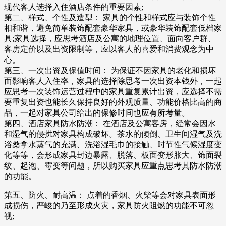
现代客人选择入住酒店条件的重要因素;
第二、样式、个性及造型： 家具的个性和样式应与装饰个性
相和谐，避免简单装饰配套豪华家具，或豪华装饰配套低档家
具;家具选择，应思考酒店及公寓的地理位置、面向客户群、
客房定价以及出资限制等，应以客人的喜爱和消费观念为中
心。
第三、一次出资及保值时间： 为保证不因家具的老化和损坏
而影响客人入住率，家具的选择除思考一次出资本钱外，一起
应思考一次装饰运营过程中的家具重复累计出资，应选择不需
要重复出资也能长久保持良好的外观质量、功能价格比高的商
品，一起对家具公司给出的保修时间也应有所考量。
第四、酒店家具防水防潮： 在酒店及公寓客房，经常会因水
和湿气的侵扰对家具构成破坏。茶水的倾倒、卫生间湿气及洗
浴桑拿水蒸气的充满、洗浴湿毛巾的接触、时节性气候湿度变
化等等，会形成家具封边暴露、脱落、板面变形胀大、饰面裂
纹、起泡、霉变等问题，所以购买家具应重点思考其防水防潮
的功能。
第五、防火、耐高温： 点着的香烟、火柴等会对家具表面形
成损伤，严峻的乃至形成火灾，家具防火阻燃的功能不可忽
视;