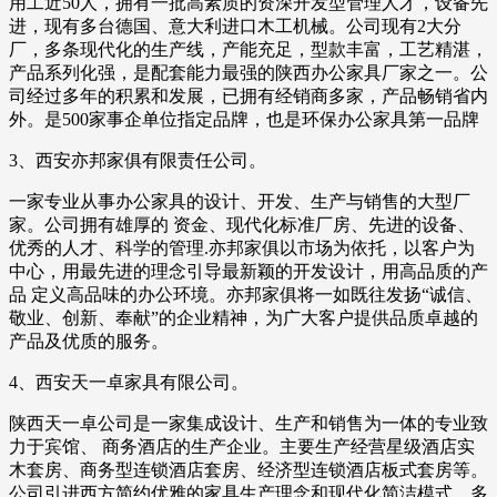
用工近50人，拥有一批高素质的资深开发型管理人才，设备先
进，现有多台德国、意大利进口木工机械。公司现有2大分
厂，多条现代化的生产线，产能充足，型款丰富，工艺精湛，
产品系列化强，是配套能力最强的陕西办公家具厂家之一。公
司经过多年的积累和发展，已拥有经销商多家，产品畅销省内
外。是500家事企单位指定品牌，也是环保办公家具第一品牌
3、西安亦邦家俱有限责任公司。
一家专业从事办公家具的设计、开发、生产与销售的大型厂
家。公司拥有雄厚的 资金、现代化标准厂房、先进的设备、
优秀的人才、科学的管理.亦邦家俱以市场为依托，以客户为
中心，用最先进的理念引导最新颖的开发设计，用高品质的产
品 定义高品味的办公环境。亦邦家俱将一如既往发扬“诚信、
敬业、创新、奉献”的企业精神，为广大客户提供品质卓越的
产品及优质的服务。
4、西安天一卓家具有限公司。
陕西天一卓公司是一家集成设计、生产和销售为一体的专业致
力于宾馆、 商务酒店的生产企业。主要生产经营星级酒店实
木套房、商务型连锁酒店套房、经济型连锁酒店板式套房等。
公司引进西方简约优雅的家具生产理念和现代化简洁模式，多