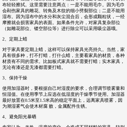
布轻轻擦拭。这里需要注意两点：一是不能用毛巾。因为毛巾
会剐伤家具的雕花、转角及木纹的细小劈裂部位；二是不能用
湿布。因为湿布中的水分和灰尘混合后，会形成颗粒状，一经
摩擦就会损害家具的表面。如果条件允许，对家具复杂部位
（如雕花部位、镂空部位等）进行除尘可以采用吸尘器哦。
2、定期上蜡
对于家具要定期上蜡，这样可以保持家具光亮持久。当然，家
具有很多种，打不打蜡，打什么蜡，主要看家具的材质，各种
材质有不同的需求。比如板式家具就不需要打蜡；实木家具，
无论有漆还是无漆都需要打蜡。
3、保持干燥
使用加湿器时，要根据自己对湿度的要求，合理调节喷雾量和
恒湿值。在使用季节上应选在低湿度的干燥季节使用。加湿器
最好放置在0.5米至1.5米高的稳定平面上，远离家具喷雾，因
为潮湿雾气会使木材腐 败，金属配件生锈。
4、避免阳光暴晒