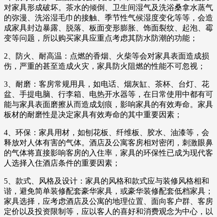
对家具形成破坏。茶水的倾倒、卫生间湿气及洗浴桑拿水蒸气
的弥漫、洗浴湿毛巾的接触、季节性气候湿度变化等等，会造
成家具封边暴露、脱落、板面变形膨胀、饰面裂纹、起泡、霉
变等问题，所以购买家具应重点考虑其防水防潮的功能；
2、防火、耐高温：点燃的香烟、火柴等会对家具表面造成损
伤，严重的甚至造成火灾，家具防火阻燃的性能不可忽视；
3、耐磨：客房常规用具，如电话、烟灰缸、茶杯、台灯、花
盆、手提电脑、行李箱、电热开水器等，在日常使用中都有可
能与家具表面磨擦从而造成划痕，影响家具的有效寿命。家具
板材的耐磨性是决定家具有效寿命的其中重要因素；
4、环保：家具用材，如刨花板、纤维板、胶水、油漆等，会
释放对人体有害的气体。酒店及公寓客房相对密闭，刺激眼鼻
的气体将直接影响客房的入住率，家具的环保性已成为现代客
人选择入住酒店条件的重要因素；
5、款式、风格及设计：家具的风格和款式应与装修风格相和
谐，避免简单装修配套豪华家具，或豪华装修配套低档家具；
家具选择，应考虑酒店及公寓的地理位置、面向客户群、客房
定价以及投资限制等，应以客人的喜好和消费观念为中心，以