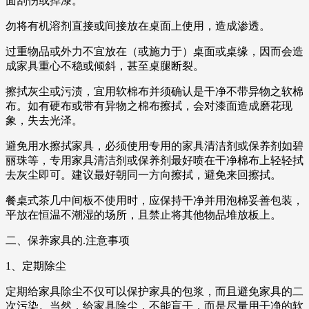
面刮伤或掉漆。
勿将有机溶剂直接或间接放在桌面上使用，造成渗透。
过重物品或外力不宜放在（或施力于）桌面或桌缘，因而会造
成家具重心不稳或倾斜，甚至桌腿断裂。
擦拭灰尘或污渍，宜用软棉布并须确认是干净不带异物之软棉
布。如有硬布或带有异物之棉布擦拭，会对漆面造成磨花现
象，失去光泽。
避免用水擦拭家具，必须使用专用的家具清洁剂或保养剂如碧
丽珠等，专用家具清洁剂或保养剂最好喷在干净棉布上轻轻拭
去灰尘即可。建议最好朝同一方向擦拭，避免来回擦拭。
餐桌式茶几中间板不使用时，应保持干净并用泡棉妥善包装，
平放在恒温不潮湿的场所，且禁止将其他物品堆放板上。
二、保养家具的.注意事项
1、定期除尘
定期给家具除尘不仅可以保护家具的包浆，而且避免家具的二
次污染。当然，给家具除尘，不能盲干，而是尽量用干净的软