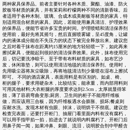
两种家具保养品。前者主要针对各种木质、聚酯、油漆、防火
胶板等材质的家具，并有茉莉和柠檬两种不同的清新香味。后
者适用于各种木制、玻璃、合成木或美耐板等材质的家具，特
别适用混合材质的家具。因此，若能使用兼具清洁、护理效果
的保养品，便能节省许多宝贵的时间。护理喷蜡和清洁保养剂
使用前，最好先将其摇匀，然后直握喷雾罐，呈45度角，让罐
内的液体成分能在不失压力的状态下被完全释放出来。建议您
之后对着干抹布在距离约15厘米的地方轻轻喷一下，如此再来
擦拭家具，便能起到很好的清洁保养效果。此外，抹布使用完
后，切记要洗净晾干。至于带有布料材质的家具，如布艺沙
发，休闲靠垫，则可以使用清洁地毯的清洁保养剂。使用时，
先用吸尘器将灰尘吸除，再将地毯清洁剂少量喷在湿布上擦拭
即可。 不同的酒店家具，表面用料是有区别的。如桌、椅、
柜的腿子，要求用硬杂木，比较结实，能承重，而内部用料则
可用其他材料;大衣柜腿的厚度要求达到2.5cm，太厚就显得笨
拙，薄了容易弯曲变形;厨房、卫生间的柜子不能用纤维板
做，而应该用三合板，因为纤维板遇水会膨胀、损坏;餐桌则
应耐水洗。发现木材有虫眼、掉沫，说明烘干不彻底。建议您
检查完表面，还要打开柜门、抽屉门看里面内料有没有腐朽，
可以用手指甲掐一掐，掐进去了就说明内料腐朽了。开柜门后
用鼻子闻一闻，如果冲鼻、刺眼、流泪，说明胶合剂中甲醛含