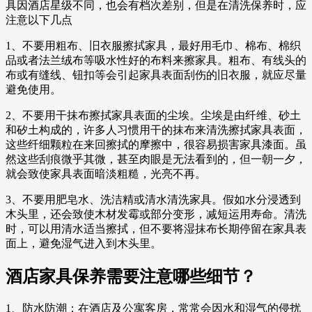
具因酒店星级不同，也会有档次差别，但是在清洗保养时，应
注意以下几点
1、不要用粗布、旧衣服擦拭家具，最好用毛巾、棉布、棉织
品或者法兰绒布等吸水性好的布料来擦家具。粗布、有线头的
布或有缝线、钮扣等会引起家具表面刮伤的旧衣服，就应尽量
避免使用。
2、不要用干抹布擦拭家具表面的尘埃。尘埃是由纤维、砂土
和矽土构成的，许多人习惯用干的抹布来清洗擦拭家具表面，
这些纤细颗粒在来回擦拭的摩擦中，很容易损害家具漆面。虽
然这些刮痕微乎其微，甚至肉眼是无法看到的，但一朝一夕，
就会致使家具表面暗淡粗糙，光亮不再。
3、不要用肥皂水、洗洁精或清水清洗家具。假如水分浸透到
木头里，还会致使木材发霉或部分变形，减短运用寿命。清洗
时，可以用清水适当擦拭，但不要将湿抹布长期停留在家具表
面上，避免湿气进入到木头里。
酒店家具保养需要注意哪些细节？
1、防水防潮：在酒店及公寓客房，常常会因水和湿气的侵扰