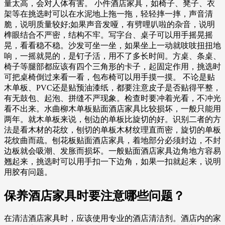
量太高，会对人体有害。 小件酒店家具，如椅子、凳子、衣
架等在挑选时可以在水泥地上拖一拖，轻轻摔一摔，声音清
脆，说明质量较好;如果声音发哑，有劈哩叭啦的杂音，说明
榫眼结合不严密，结构不牢。写字台、桌子可以用手摇晃摇
晃，看看稳不稳。沙发可坐一坐，如果坐上一动就吱吱扭扭地
响，一摇就晃的，是钉子活，用不了多长时间。方桌、条桌、
椅子等腿部都应该有四个三角形的卡子，起固定作用，挑选时
可把桌椅倒过来看一看，包布椅可以用手摸一摸。 不论是贴
木单板、PVC还是贴预油漆纸，都要注意皮子是否贴得平整，
有无鼓包、起泡、拼缝不严现象。检查时要冲着光看，不冲光
看不出来。水曲柳木单板贴面酒店家具比较损坏，一般只能用
两年。就木单板来说，刨边的单板比旋切的好。识别二者的方
法是看木材的花纹，刨切的单板木材纹理直而密，旋切的单板
花纹曲而疏。刨花板贴面酒店家具，着地部分必须封边，不封
边板就会吸潮、发胀而损坏。一般贴面酒店家具边角地方容易
翘起来，挑选时可以用手扣一下边角，如果一扣就起来，说明
用胶有问题。
保养酒店家具时要注意哪些问题？
在清洁酒店家具时，应该使用专业的酒店清洁剂。酒店内的家