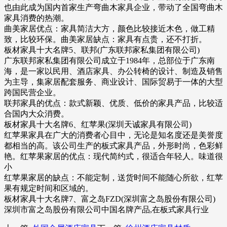
也由此成为国内首家生产弯曲木家具企业，带动了全国弯曲木
家具消费的热潮。
曲美家居优点：家具简洁大方，颜色比较接近木色，做工精
致，比较环保。曲美家居缺点：家具有点贵，还不打折。
板材家具十大名牌5、联邦(广东联邦家私集团有限公司)
广东联邦家私集团有限公司成立于1984年，总部位于广东南
海，是一家以民用、酒店家具、办公转椅的设计、制造及销售
为主导，集家居配套服务、商业设计、国际贸易于一体的大型
跨国民营企业。
联邦家具的优点：款式新颖、优质、低价的家具产品，比较适
合国内大众消费。
板材家具十大名牌6、红苹果(深圳天诚家具有限公司)
红苹果家具在广大的消费者心目中，无论是知名度还是美誉度
都相当的高。该公司生产的板式家具产品，外形时尚，色彩鲜
艳。红苹果家居的优点：现代简约式，很适合年轻人。味道很
小
红苹果家居的缺点：不能定制，送货时间不能随心所欲，红苹
果有规定时间和区域的。
板材家具十大名牌7、富之岛FZD(深圳富之岛股份有限公司)
深圳市富之岛股份有限公司中国名牌产品,在板式家具行业