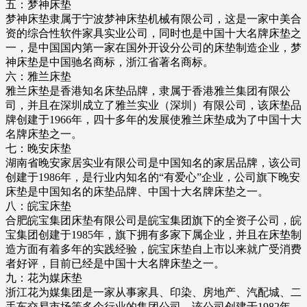
五：梦神床垫
梦神床垫隶属于宁波梦神床垫机械有限公司，这是一家中美合
资的综合性软件家具实业公司，同时也是中国十大名牌床垫之
一，是中国国内第一家在国外开设分公司的床垫制造企业，梦
神床垫是中国驰名商标，浙江省著名商标。
六：雅兰床垫
雅兰床垫是香港知名床垫品牌，隶属于香港雅兰集团有限公
司，并且在深圳成立了雅兰实业（深圳）有限公司，该床垫品
牌创建于1966年，四十多年的发展使雅兰床垫成为了中国十大
名牌床垫之一。
七：晚安床垫
湖南省晚安家居实业有限公司是中国知名的家居品牌，该公司
创建于1986年，是行业内知名的“有爱心”企业，公司旗下晚安
床垫是中国知名的床垫品牌、中国十大名牌床垫之一。
八：皖宝床垫
合肥皖宝集团床垫有限公司是皖宝集团旗下的全资子公司，皖
宝集团创建于1985年，旗下拥有多家下属企业，并且在床垫制
造方面有着多年的实践经验，皖宝床垫自上市以来就广受消费
者好评，目前已经是中国十大名牌床垫之一。
九：花为媒床垫
浙江花为媒集团是一家从事家具、印染、房地产、汽配城、二
手车交易市场等多个行业的集团公司，该公司创建于1982年，