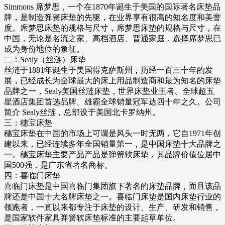
Simmons 席梦思，一个在1870年诞生于美国的国际著名床垫品
牌，是制造弹簧床垫的先驱，在业界享有很高的知名度和美誉
度。席梦思床垫的规格与尺寸，席梦思床垫的规格与尺寸，在
中国，无论是名流之家、高档酒店、普通家庭，选择席梦思已
成为身份地位的象征。
二：Sealy（丝涟）床垫
丝涟于1881年诞生于美国得克萨斯州，历经一百三十年的发
展，已经成长为全球最大的床上用品制造商和最为知名的床垫
品牌之一，Sealy美国丝涟床垫，世界床垫业王者、全球超五
星酒店集团首选品牌、雄霸全球销量冠军达四十年之久。公司
简介 Sealy丝涟，总部设于美国北卡罗纳州。
三：穗宝床垫
穗宝床垫在中国的市场上可谓是风头一时无两，它自1971年创
建以来，已经连续多年全国销量第一，是中国床垫十大品牌之
一。穗宝床垫主要产品产品是弹簧软床垫，其品牌价值位居中
国500强，是广东省著名商标。
四：喜临门床垫
喜临门床垫是中国喜临门集团旗下著名的床垫品牌，而且该品
牌还是中国十大名牌床垫之一。喜临门床垫是国内床垫行业的
领跑者，一直以来都专注于床垫的设计、生产、研发和销售，
是国家软件家具弹簧软床垫标准的主要起草单位。