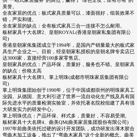
供“一站式家居服务”的典范，赢得了“绿色全友，应有尽有”的
美誉。
全友家居的优点：板式家具质量可以，漆面很好，组装效果不
错，严实和缝。
全友家居的缺点：全有板式家具三合一连接不怎么耐用。
板材家具十大名牌2、皇朝ROYAL(香港皇朝家私集团有限公
司)
香港皇朝家俬集团成立于1994年，是国内产销量最大的板式家
具生产企业之一。目前，经皇朝家私授权的皇朝名牌专卖店已
达3000家，直接经营100多家零售店。
皇朝家具的优点：产品环保，质量好，服务也不错。皇朝家具
的缺点：价格太高
板材家具十大名牌3、掌上明珠(成都市明珠家居集团有限公
司)
掌上明珠集团始创于1990年，位于中国成都崇州的明珠家具工
业园。从德国、意大利引进了世界一流自动化生产线及具有国
际先进水平的质量检测实验室，并依托著名院校组建了具有强
大研发实力的研发中心。
掌上明珠优点：产品环保、样式多，质量好，不容易受潮。
板材家具十大名牌4、曲美QM(曲美家居集团股份有限公司)
1997年前曲美依托过硬的设计开发团队，成功研发出薄木胶合
弯曲木加工设备，推出了“弯曲木家具”这个全新的概念。曲美