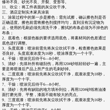
修补不良、砂光不良、开裂、变形等。
11、吹尘：将工件表面的灰尘吹干净。
三、酒店定制实木家具涂装
1、涂装过程中的第一步是擦色：需先试擦，确认擦色剂是否
正确适度。擦色前需将擦色剂搅拌均匀，直到没有沉淀物为
止，使用的毛刷必须先清洗干净，擦拭的布条必须为不掉色的
布条；
2、底着色：根据色板的要求选用底色，将素材间的色差通过
底色进行调整。
3、头度底漆：喷涂前需先将灰尘吹拭干净，检查擦色效果是
否良好。头度底漆浓度为16秒，喷涂厚度为一个十字。
4、干燥：喷涂完后待干6—8小时。
5、清砂：先填补所有碰刮伤，再用320#砂纸轻轻砂一遍，主
要是将喷漆后产品上所产生的毛刺砂掉。
6、二度底漆：喷涂前先将灰尘吹拭干净，底漆浓度为18秒，
厚度为一个十字。
7、干燥：喷涂完后待干6—8小时。
8、清砂：先将有缺陷的地方填补到位，再用320#砂纸将油漆
面打磨光滑、平整，漆面不能有较大的亮点。
9、三度底漆：喷涂前先将灰尘吹拭干净，底漆浓度为16秒，
厚度为一个十字。