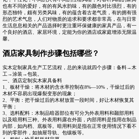
也有不同的爱好，有的有风水韵味，有的颜色对比强烈，有的
形态独特，颇有另类风味，有的蕴含着古老气质，有的拥有强
烈的艺术气息，人们对物质的追求和要求都非常高，在与日常
生活息息相关的产品选择时更注重环保健康的家具产品，有一
个良好的酒店、家居环境，定能为你的酒店或家庭增添无限温
馨。
酒店家具制作步骤包括哪些？
实木定制家具生产工艺流程，总的来说就四个步骤：备料→木
工→涂装→包装。
一、酒店定制实木家具备料
1、板材干燥：将木材的含水率控制在8%—10%，干燥过后的
木材不容易出现爆裂变形的现象；
2、平衡：把干燥过后的木材放置一段时间，好让木材恢复其
平衡；
3、选料配料：木制品暗器部位有可分为外表用料和颞部用料
以及暗用料三种。外表用料露在外面，内部用料是指用在制品
内部，如内档、底板等。暗用料则是指在正常使用情况下看不
到的零部件，如抽屉导轨、包镶板等。