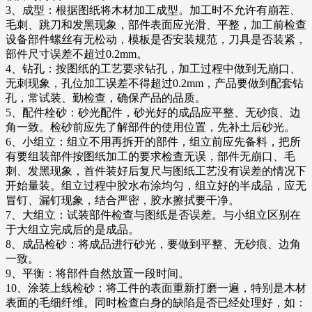
3、成型：根据图纸将木材加工成型。加工时不允许有崩茬、
毛刺、跳刀和发黑现象，部件表面应光滑、平整，加工前检查
设备部件螺丝有无松动，模板是否安装规范，刀具是否装紧，
部件尺寸误差不超过0.2mm。
4、钻孔：按图纸的工艺要求钻孔，加工过程中做到无崩口、
无刺现象，孔位加工误差不得超过0.2mm，产品要做到配套钻
孔，常试装、勤检查，确保产品的品质。
5、配件栓砂：砂光配件，砂光好的成品应平整、无砂痕、边
角一致。检砂前应先了解部件的使用位置，先补土后砂光。
6、小组立：组立不用再拆开的部件，组立前应先备料，把所
有要组装部件按图纸加工的要求检查无误，部件无崩口、毛
刺、发黑现象，首件装好后复尺与图纸工艺没有误差的情况下
开始量装。组立过程中胶水布涂均匀，组立好的半成品，应无
冒钉、漏钉现象，结合严密，胶水擦拭要干净。
7、大组立：试装部件检查与图纸是否误差。与小组立区别在
于大组立完成后的是成品。
8、成品检砂：将成品进行砂光，要做到平整、无砂痕、边角
一致。
9、平衡：将部件自然放置一段时间。
10、涂装上线检砂：将工件的表面重新打磨一遍，特别是木材
表面的毛细纤维。同时检查白身的缺陷是否已经处理好，如：