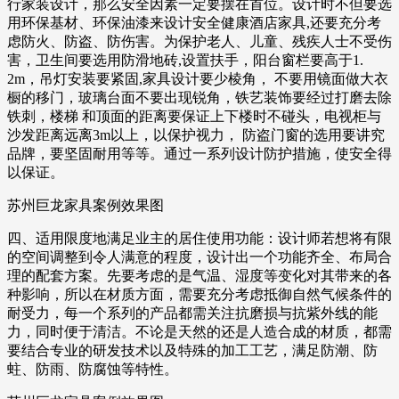
行家装设计，那么安全因素一定要摆在首位。设计时不但要选
用环保基材、环保油漆来设计安全健康酒店家具,还要充分考
虑防火、防盗、防伤害。为保护老人、儿童、残疾人士不受伤
害，卫生间要选用防滑地砖,设置扶手，阳台窗栏要高于1.
2m，吊灯安装要紧固,家具设计要少棱角， 不要用镜面做大衣
橱的移门，玻璃台面不要出现锐角，铁艺装饰要经过打磨去除
铁刺，楼梯 和顶面的距离要保证上下楼时不碰头，电视柜与
沙发距离远离3m以上，以保护视力， 防盗门窗的选用要讲究
品牌，要坚固耐用等等。通过一系列设计防护措施，使安全得
以保证。
苏州巨龙家具案例效果图
四、适用限度地满足业主的居住使用功能：设计师若想将有限
的空间调整到令人满意的程度，设计出一个功能齐全、布局合
理的配套方案。先要考虑的是气温、湿度等变化对其带来的各
种影响，所以在材质方面，需要充分考虑抵御自然气候条件的
耐受力，每一个系列的产品都需关注抗磨损与抗紫外线的能
力，同时便于清洁。不论是天然的还是人造合成的材质，都需
要结合专业的研发技术以及特殊的加工工艺，满足防潮、防
蛀、防雨、防腐蚀等特性。