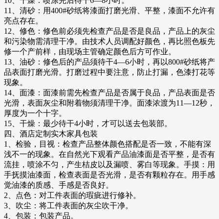
10、干燥：喷涂完后待干6—8小时。
11、清砂：用400#砂纸将漆面打磨光滑、平整，漆面不允许有
亮点存在。
12、修色：修色前必须先检查产品是否是良品，产品上的灰尘
和污染物需清理干净。由技术人员调配好颜色，再比照色板先
修一个产前样，由现场主管确定颜色后方可作业。
13、油砂：修色后的产品须待干4—6小时，再以800#砂纸将产
品表面打磨光滑。打磨过程中要注意，防止打漏，色漆打花等
现象。
14、面漆：面漆前需先检查产品是否属于良品，产品表面是否
光滑，表面灰尘和附着物须清理干净。面漆浓渡为11—12秒，
厚度为一个十字。
15、干燥：最少待干4小时，才可以送去包装部。
四、酒店定制实木家具包装
1、检验，目视：检查产品整体颜色搭配是否一致，不能有深
浅不一的现象。在自然光下观看产品油漆面是否平整，是否有
流挂，喷涂不匀，产生桔皮以及漏喷、雾白等现象。手摸：用
手抚摸油漆面，检查表面是否光滑，是否有颗粒存在。用手感
觉油漆的质感、手感是否良好。
2、点色：对工件表面的瑕疵进行修补。
3、吹尘：将工件表面的灰尘吹干净。
4、包装：包装产品。