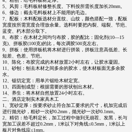
4、粗刨：给毛料板材定厚。
5、风剪：毛料板材修整长度。下料按所需长度加长20mm。
6、修边：截去毛料板材上不能用的毛边。
7、配板：木料配板选材分直纹、山纹，颜色搭配一致，配板
宽度按所需宽度合理放余量。选料时要把内裂、端裂、节疤、
蓝变、朽木部分取下。
8、布胶：在木材之间均匀布胶，胶的配比：固化剂(10—15
克)、拼板胶(100克)的比，每次调胶500克左右。
9、拼板：使用拼板机将木材进行拼装，拼板注意高低差、长
短差、色差、节疤。
10、陈化：布胶完成的木材放置2小时左右，让胶水凝固。
11、砂刨：刨去木材之间多余的胶水，使木材板面无多余胶
水。
12、锯切定宽：用单片锯给木材定宽。
13、四面刨成型：根据需要的形状刨出木材。
14、养生：将木材自然放置24小时左右。
二、酒店定制实木家具木工
1、宽砂定厚：按要求砂止符合加工要求的尺寸，机加完成后
进行抛光砂，粗砂一次砂0.2mm，抛光砂一次砂0.1mm。
2、精切：给毛料定长，加工过程中做到无崩茬、发黑，长与
宽加工误差不超过0.2mm，1米以下对角线≤0.5mm，1米以上
板片对角线应≤1mm。