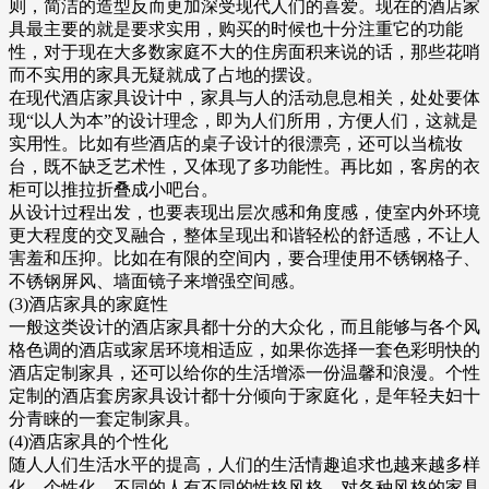
则，简洁的造型反而更加深受现代人们的喜爱。现在的酒店家
具最主要的就是要求实用，购买的时候也十分注重它的功能
性，对于现在大多数家庭不大的住房面积来说的话，那些花哨
而不实用的家具无疑就成了占地的摆设。
在现代酒店家具设计中，家具与人的活动息息相关，处处要体
现“以人为本”的设计理念，即为人们所用，方便人们，这就是
实用性。比如有些酒店的桌子设计的很漂亮，还可以当梳妆
台，既不缺乏艺术性，又体现了多功能性。再比如，客房的衣
柜可以推拉折叠成小吧台。
从设计过程出发，也要表现出层次感和角度感，使室内外环境
更大程度的交叉融合，整体呈现出和谐轻松的舒适感，不让人
害羞和压抑。比如在有限的空间内，要合理使用不锈钢格子、
不锈钢屏风、墙面镜子来增强空间感。
(3)酒店家具的家庭性
一般这类设计的酒店家具都十分的大众化，而且能够与各个风
格色调的酒店或家居环境相适应，如果你选择一套色彩明快的
酒店定制家具，还可以给你的生活增添一份温馨和浪漫。个性
定制的酒店套房家具设计都十分倾向于家庭化，是年轻夫妇十
分青睐的一套定制家具。
(4)酒店家具的个性化
随人人们生活水平的提高，人们的生活情趣追求也越来越多样
化，个性化，不同的人有不同的性格风格，对各种风格的家具